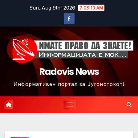
Skip
Sun. Aug 9th, 2026
7:05:16 AM
to
content
Radovis News
Информативен портал за Југоистокот!