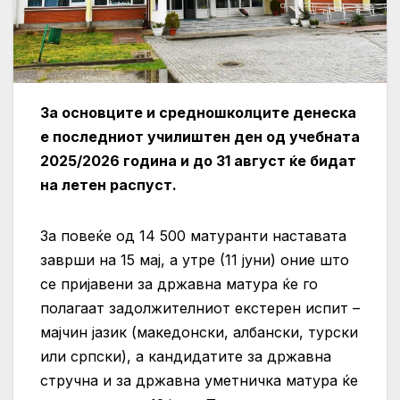
За основците и средношколците денеска
е последниот училиштен ден од учебната
2025/2026 година и до 31 август ќе бидат
на летен распуст.
За повеќе од 14 500 матуранти наставата
заврши на 15 мај, а утре (11 јуни) оние што
се пријавени за државна матура ќе го
полагаат задолжителниот екстерен испит –
мајчин јазик (македонски, албански, турски
или српски), а кандидатите за државна
стручна и за државна уметничка матура ќе