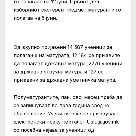
го полагаат на 12 јуни. Првиот дел
изборниот екстерен предмет матуранти го
полагаа на 6 јуни.
Од вкупно пријавени 14 587 ученици за
полагање на матурата, 12 184 се пријавиле
да полагаат државна матура, 2276 ученици
за државна стручна матура и 127 се
пријавени за државна уметничка матура.
Полуматурантите, пак, овој месец треба да
се запишуваат во прва година средно
образование. Учениците ќе се пријавуваат
електронски преку порталот Uslugi.gov.mk
со посебна најава за ученици од