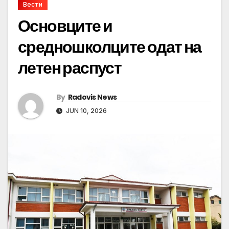
Вести
Основците и
средношколците одат на
летен распуст
By
Radovis News
JUN 10, 2026