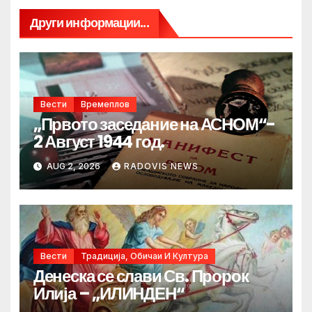
Други информации...
Вести
Времеплов
„Првото заседание на АСНОМ“-
2 Август 1944 год.
AUG 2, 2026
RADOVIS NEWS
Вести
Традиција, Обичаи И Култура
Денеска се слави Св. Пророк
Илија – „ИЛИНДЕН“