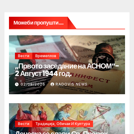
Можеби пропушти....
Вести
Времеплов
„Првото заседание на АСНОМ“-
2 Август 1944 год.
02/08/2026
RADOVIS NEWS
Вести
Традиција, Обичаи И Култура
Денеска се слави Св. Пророк