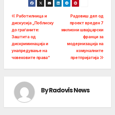
Post
Работилница и
Радовиш дел од
дискусија „Поблиску
проект вреден 7
navigation
до граѓаните:
милиони швајцарски
Заштита од
франци за
дискриминација и
модернизација на
унапредување на
комуналните
човековите права“
претпријатија
By
Radovis News