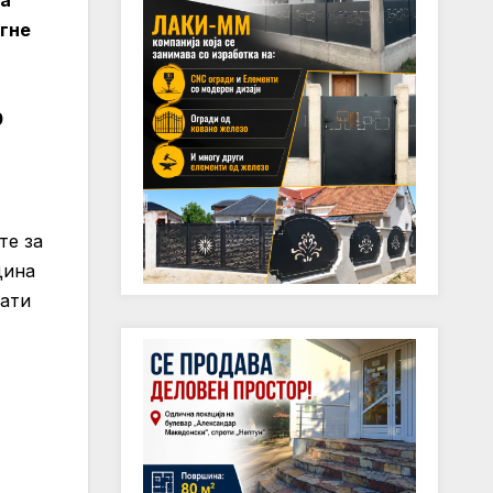
за
егне
0
те за
дина
мати