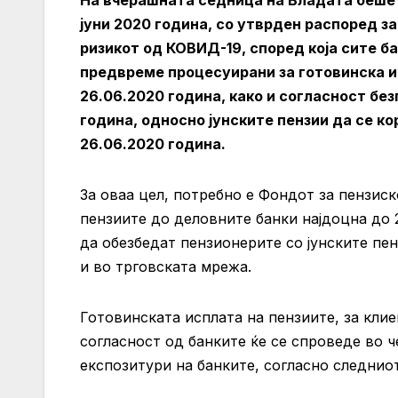
На вчерашната седница на Владата беше 
јуни 2020 година, со утврден распоред за
ризикот од КОВИД-19, според која сите б
предвреме процесуирани за готовинска ис
26.06.2020 година, како и согласност бе
година, односно јунските пензии да се к
26.06.2020 година.
За оваа цел, потребно е Фондот за пензис
пензиите до деловните банки најдоцна до 2
да обезбедат пензионерите со јунските пе
и во трговската мрежа.
Готовинската исплата на пензиите, за кли
согласност од банките ќе се спроведе во ч
експозитури на банките, согласно следнио