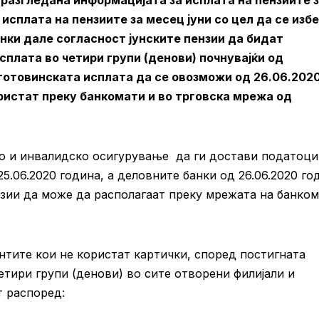
разгледана информацијата за исплата на пензиите 
 исплата на пензиите за месец јуни со цел да се изб
анки дале согласност јунските пензии да бидат
плата во четири групи (денови) почнувајќи од
зготовинската исплата да се овозможи од 26.06.202
ористат преку банкомати и во трговска мрежа од
ко и инвалидско осигурување да ги достави податоци
5.06.2020 година, а деловните банки од 26.06.2020 го
нзии да може да располагаат преку мрежата на банко
ентите кои не користат картички, според постигната
етири групи (денови) во сите отворени филијали и
т распоред: