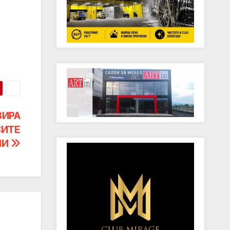
ЗИРА
СИТЕ
НИ