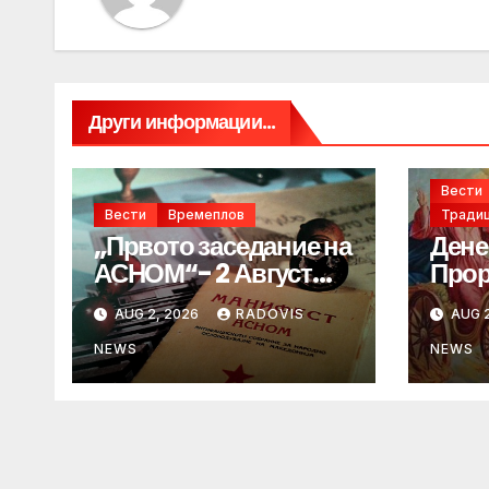
Други информации...
Вести
Вести
Времеплов
Традиц
„Првото заседание на
Дене
АСНОМ“- 2 Август
Прор
1944 год.
„ИЛ
AUG 2, 2026
RADOVIS
AUG 2
NEWS
NEWS