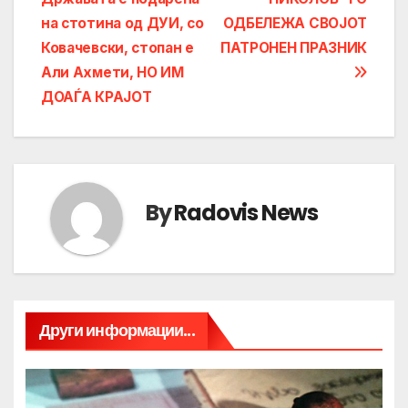
navigation
на стотина од ДУИ, со
ОДБЕЛЕЖА СВОЈОТ
Ковачевски, стопан е
ПАТРОНЕН ПРАЗНИК
Али Ахмети, НО ИМ
ДОАЃА КРАЈОТ
By
Radovis News
Други информации...