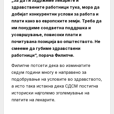
„За да ги задржиме лекарите и
здравствените работници тука, мора да
добијат конкурентни услови за работа и
плати како во европските земји. Треба да
им понудиме соодветна поддршка и
усовршување, повисоки плати и
почитувана позиција во општеството. Не
смееме да губиме здравствени
работници“, порача Филипче.
Филипче потсети дека во изминатите
седум години многу е направено за
подобрување на условите во здравството,
а исто така истакна дека СДСМ постигна
историски најголемо зголемување на
платите на лекарите.