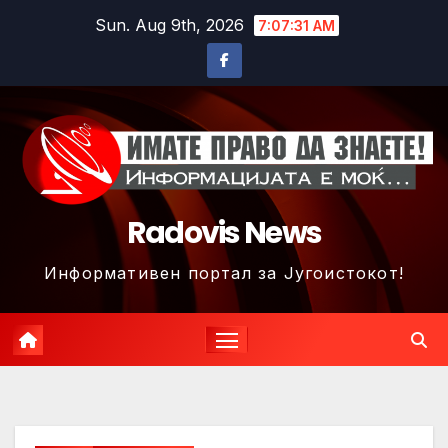
Skip
Sun. Aug 9th, 2026
7:07:34 AM
to
content
Radovis News
Информативен портал за Југоистокот!