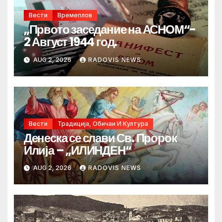
Вести
Времеплов
„Првото заседание на АСНОМ“-
2 Август 1944 год.
AUG 2, 2026
RADOVIS NEWS
Вести
Традиција, Обичаи И Култура
Денеска се слави Св. Пророк
Илија – „ИЛИНДЕН“
AUG 2, 2026
RADOVIS NEWS