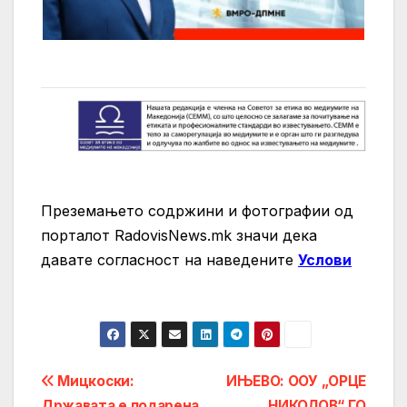
Преземањето содржини и фотографии од
порталот RadovisNews.mk значи дека
давате согласност на нaведените
Услови
Post
Мицкоски:
ИЊЕВО: ООУ „ОРЦЕ
Државата e подарена
НИКОЛОВ“ ГО