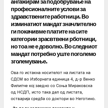
ангажирам за подобрување на
професионалните услови за
здравствените работници. Во
изминатиот мандат значлително
ги покачивме платите на сите
категории зрасвтвени рботници,
но тоа не е доволно. Во следниот
мандат потребно уште поголемо
зголемување.
Ова го истакна носителот на листата на
СДСМ во Изборната единица 4, д-р Венко
Филипче кој заедно со Соња Мираковска
од НСДП, исто така дел од листата,
остварија средба со доктори во Неготино.