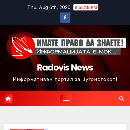
Skip
Thu. Aug 6th, 2026
8:55:22 PM
to
content
Radovis News
Информативен портал за Југоистокот!