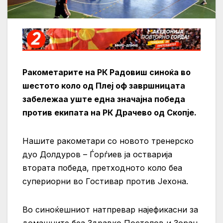
Ракометарите на РК Радовиш синоќа во
шестото коло од Плеј оф завршницата
забележаа уште една значајна победа
против екипата на РК Драчево од Скопје.
Нашите ракометари со новото тренерско
дуо Долдуров – Ѓорѓиев ја остварија
втората победа, претходното коло беа
супериорни во Гостивар против Јехона.
Во синоќешниот натпревар најефикасни за
домашните беа Здравко Постолов и Зоран