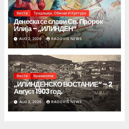
Вести
Традиција, Обичаи И Култура
Денеска се слави Св. Пророк
Илија – „ИЛИНДЕН“
AUG 2, 2026
RADOVIS NEWS
Вести
Времеплов
„ИЛИНДЕНСКО ВОСТАНИЕ“ – 2
Август 1903 год.
AUG 2, 2026
RADOVIS NEWS