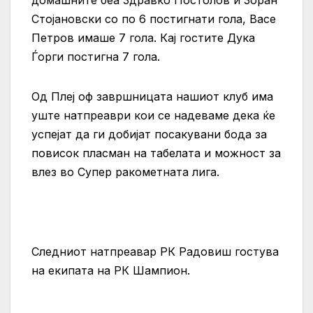
Стојановски со по 6 постигнати гола, Васе
Петров имаше 7 гола. Кај гостите Дука
Ѓорги постигна 7 гола.
Од Плеј оф завршницата нашиот клуб има
уште натпреаври кои се надеваме дека ќе
успејат да ги добијат посакувани бода за
повисок пласман на табелата и можност за
влез во Супер ракометната лига.
Следниот натпреавар РК Радовиш гостува
на екипата на РК Шампион.