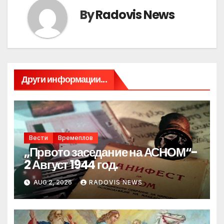
By
Radovis News
Други информации...
Вести
Времеплов
„Првото заседание на АСНОМ“-
2 Август 1944 год.
AUG 2, 2026
RADOVIS NEWS