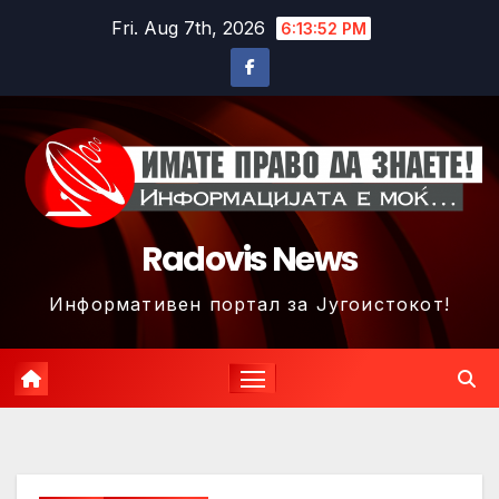
Skip
Fri. Aug 7th, 2026
6:13:55 PM
to
content
Radovis News
Информативен портал за Југоистокот!