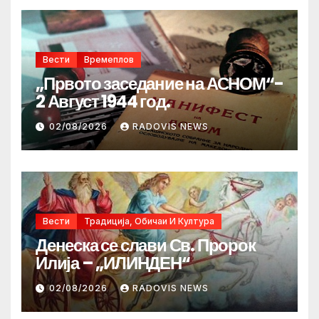
Вести
Времеплов
„Првото заседание на АСНОМ“-
2 Август 1944 год.
02/08/2026
RADOVIS NEWS
Вести
Традиција, Обичаи И Култура
Денеска се слави Св. Пророк
Илија – „ИЛИНДЕН“
02/08/2026
RADOVIS NEWS