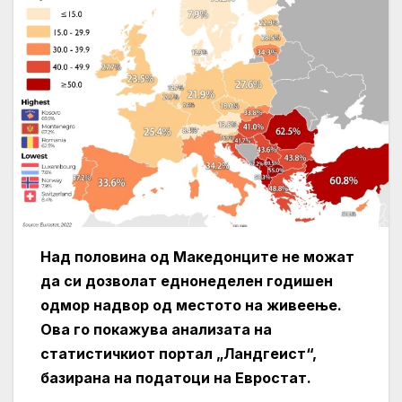
Над половина од Македонците не можат
да си дозволат еднонеделен годишен
одмор надвор од местото на живеење.
Ова го покажува анализата на
статистичкиот портал „Ландгеист“,
базирана на податоци на Евростат.