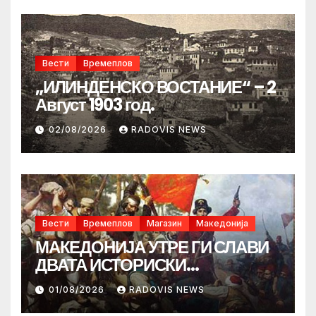
Вести
Времеплов
„ИЛИНДЕНСКО ВОСТАНИЕ“ – 2
Август 1903 год.
02/08/2026
RADOVIS NEWS
Вести
Времеплов
Магазин
Македонија
МАКЕДОНИЈА УТРЕ ГИ СЛАВИ
ДВАТА ИСТОРИСКИ
ИЛИНДЕНА!
01/08/2026
RADOVIS NEWS