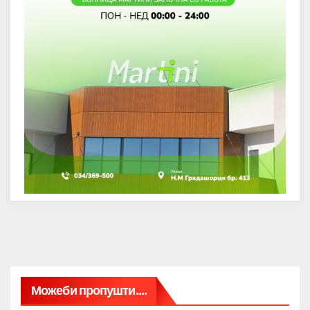
Можеби пропушти....