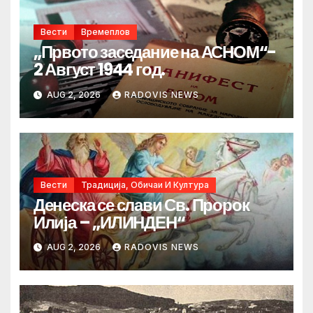
Вести
Времеплов
„Првото заседание на АСНОМ“-
2 Август 1944 год.
AUG 2, 2026
RADOVIS NEWS
Вести
Традиција, Обичаи И Култура
Денеска се слави Св. Пророк
Илија – „ИЛИНДЕН“
AUG 2, 2026
RADOVIS NEWS