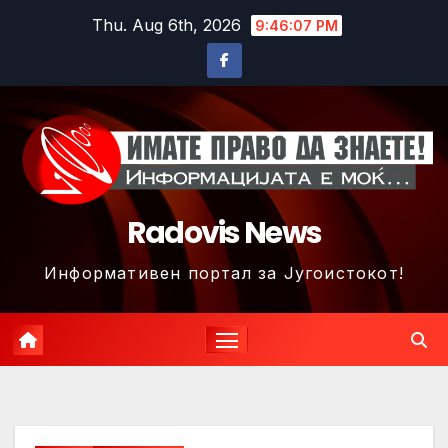
Skip
Thu. Aug 6th, 2026
9:46:10 PM
to
content
Radovis News
Информативен портал за Југоистокот!