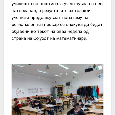
училишта во општината учествуваа на овој
натпреавар, а резултатите за тоа кои
ученици продолжуваат понатаму на
регионален натпревар се очекува да бидат
објавени во текот на оваа недела од
страна на Сојузот на математичари.