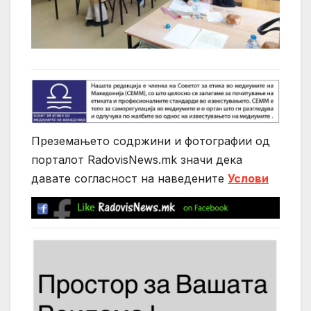
Преземањето содржини и фотографии од
порталот RadovisNews.mk значи дека
давате согласност на нaведените
Услови