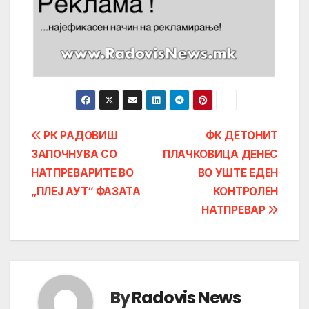
Post
РК РАДОВИШ
ФК ДЕТОНИТ
ЗАПОЧНУВА СО
ПЛАЧКОВИЦА ДЕНЕС
navigation
НАТПРЕВАРИТЕ ВО
ВО УШТЕ ЕДЕН
„ПЛЕЈ АУТ“ ФАЗАТА
КОНТРОЛЕН
НАТПРЕВАР
By
Radovis News