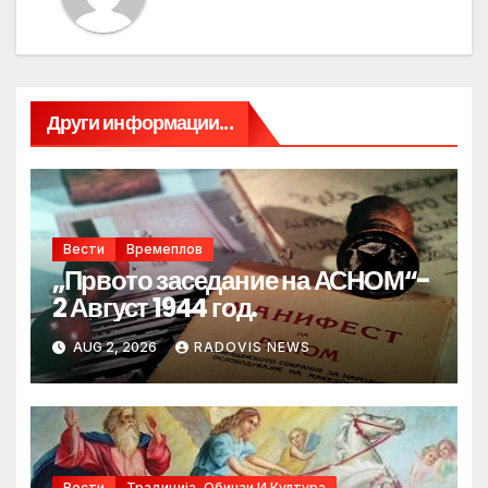
Други информации...
Вести
Времеплов
„Првото заседание на АСНОМ“-
2 Август 1944 год.
AUG 2, 2026
RADOVIS NEWS
Вести
Традиција, Обичаи И Култура