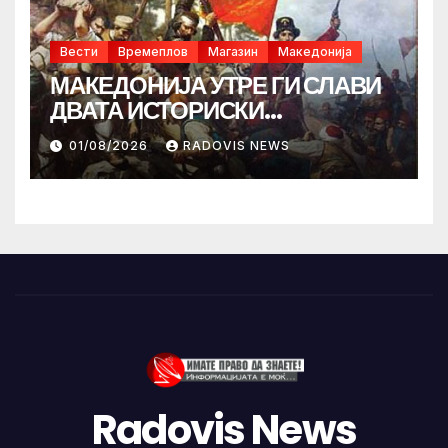
Вести
Времеплов
Магазин
Македонија
МАКЕДОНИЈА УТРЕ ГИ СЛАВИ
ДВАТА ИСТОРИСКИ
ИЛИНДЕНА!
01/08/2026
RADOVIS NEWS
Radovis News