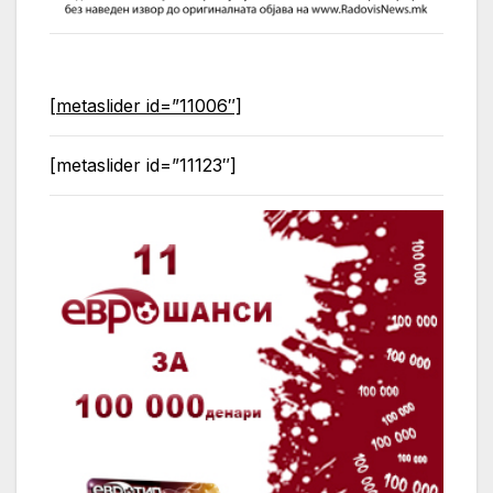
[metaslider id=”11006″]
[metaslider id=”11123″]