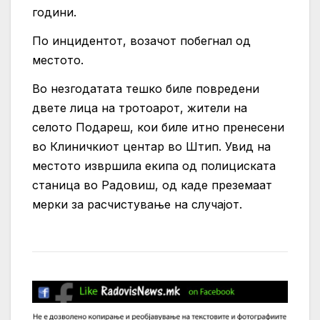
години.
По инцидентот, возачот побегнал од
местото.
Во незгодатата тешко биле повредени
двете лица на тротоарот, жители на
селото Подареш, кои биле итно пренесени
во Клиничкиот центар во Штип. Увид на
местото извршила екипа од полициската
станица во Радовиш, од каде преземаат
мерки за расчистување на случајот.