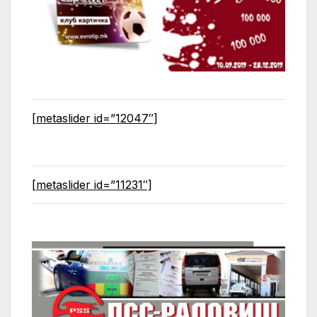
[metaslider id=”12047″]
[metaslider id=”11231″]