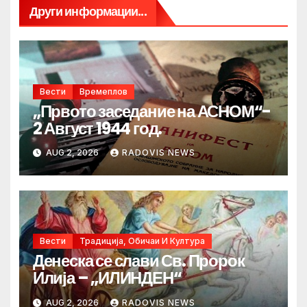
Други информации...
Вести
Времеплов
„Првото заседание на АСНОМ“-
2 Август 1944 год.
AUG 2, 2026
RADOVIS NEWS
Вести
Традиција, Обичаи И Култура
Денеска се слави Св. Пророк
Илија – „ИЛИНДЕН“
AUG 2, 2026
RADOVIS NEWS