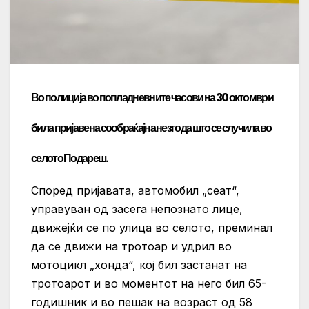
Во полиција во попладневните часови на 30 октомври
била пријавена сообраќајна незгода што се случила во
селото Подареш.
Според пријавата, автомобил „сеат“,
управуван од засега непознато лице,
движејќи се по улица во селото, преминал
да се движи на тротоар и удрил во
мотоцикл „хонда“, кој бил застанат на
тротоарот и во моментот на него бил 65-
годишник и во пешак на возраст од 58