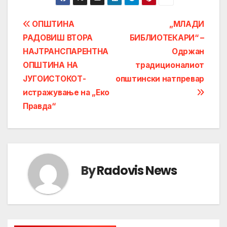
Post
ОПШТИНА
„МЛАДИ
РАДОВИШ ВТОРА
БИБЛИОТЕКАРИ“ –
navigation
НАЈТРАНСПАРЕНТНА
Одржан
ОПШТИНА НА
традиционалиот
ЈУГОИСТОКОТ-
општински натпревар
истражување на „Еко
Правда“
By
Radovis News