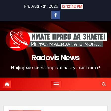
Skip
Fri. Aug 7th, 2026
12:12:45 PM
to
content
Radovis News
Информативен портал за Југоистокот!