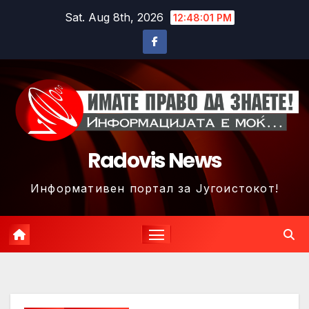
Skip
Sat. Aug 8th, 2026
12:48:04 PM
to
content
Radovis News
Информативен портал за Југоистокот!