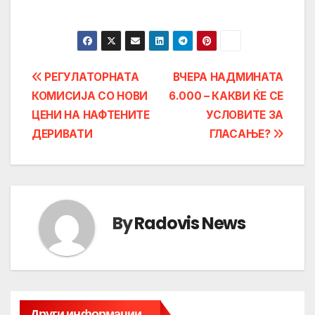
Post
РЕГУЛАТОРНАТА
ВЧЕРА НАДМИНАТА
КОМИСИЈА СО НОВИ
6.000 – КАКВИ ЌЕ СЕ
navigation
ЦЕНИ НА НАФТЕНИТЕ
УСЛОВИТЕ ЗА
ДЕРИВАТИ
ГЛАСАЊЕ?
By
Radovis News
Други информации...