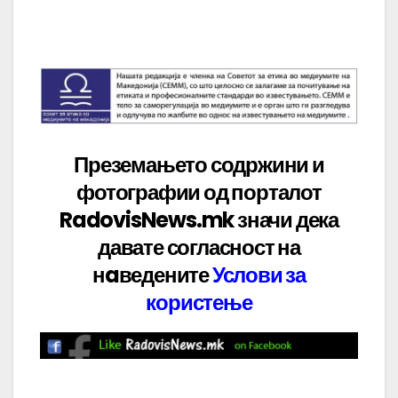
Преземањето содржини и
фотографии од порталот
RadovisNews.mk значи дека
давате
согласност на
нaведените
Услови за
користење