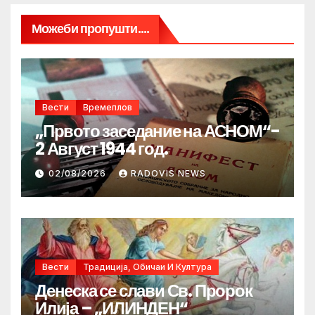
Можеби пропушти....
Вести
Времеплов
„Првото заседание на АСНОМ“-
2 Август 1944 год.
02/08/2026
RADOVIS NEWS
Вести
Традиција, Обичаи И Култура
Денеска се слави Св. Пророк
Илија – „ИЛИНДЕН“