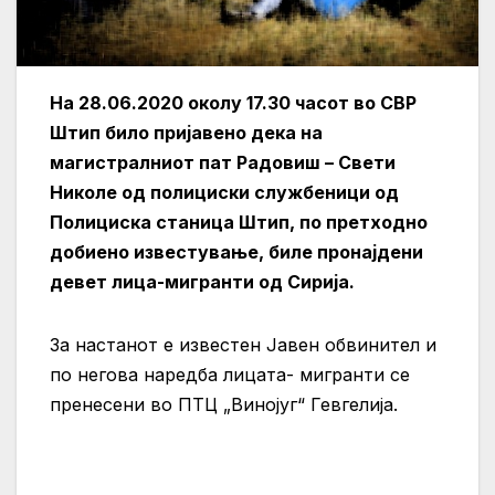
На 28.06.2020 околу 17.30 часот во СВР
Штип било пријавено дека на
магистралниот пат Радовиш – Свети
Николе од полициски службеници од
Полициска станица Штип, по претходно
добиено известување, биле пронајдени
девет лица-мигранти од Сирија.
За настанот е известен Јавен обвинител и
по негова наредба лицата- мигранти се
пренесени во ПТЦ „Винојуг“ Гевгелија.