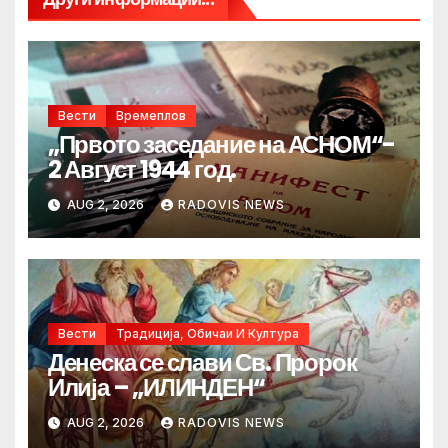
Вести
Времеплов
„Првото заседание на АСНОМ“-
2 Август 1944 год.
AUG 2, 2026
RADOVIS NEWS
Вести
Традиција, Обичаи И Култура
Денеска се слави Св. Пророк
Илија – „ИЛИНДЕН“
AUG 2, 2026
RADOVIS NEWS