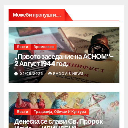
Можеби пропушти....
Вести
Времеплов
„Првото заседание на АСНОМ“-
2 Август 1944 год.
02/08/2026
RADOVIS NEWS
Вести
Традиција, Обичаи И Култура
Денеска се слави Св. Пророк