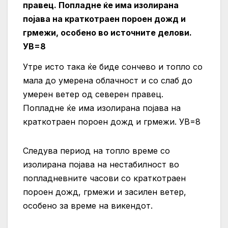
правец. Попладне ќе има изолирана
појава на краткотраен пороен дожд и
грмежи, особено во источните делови.
УВ=8
Утре исто така ќе биде сончево и топло со
мала до умерена облачност и со слаб до
умерен ветер од северен правец.
Попладне ќе има изолирана појава на
краткотраен пороен дожд и грмежи. УВ=8
Следува период на топло време со
изолирана појава на нестабилност во
попладневните часови со краткотраен
пороен дожд, грмежи и засилен ветер,
особено за време на викендот.