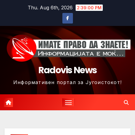
Skip
Thu. Aug 6th, 2026
2:39:03 PM
to
content
Radovis News
Информативен портал за Југоистокот!