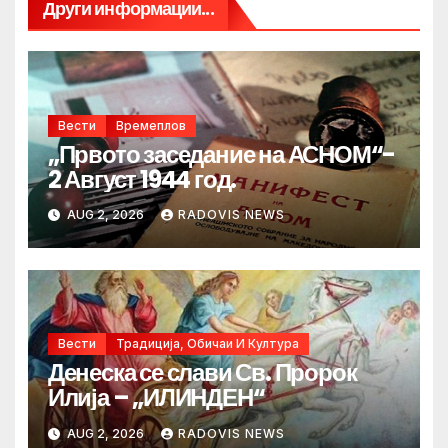
Други информации...
Вести
Времеплов
„Првото заседание на АСНОМ“-
2 Август 1944 год.
AUG 2, 2026
RADOVIS NEWS
Вести
Традиција, Обичаи И Култура
Денеска се слави Св. Пророк
Илија – „ИЛИНДЕН“
AUG 2, 2026
RADOVIS NEWS