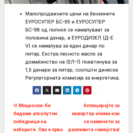
Малопродажните цени на бензините
ЕУРОСУПЕР БС-95 и ЕУРОСУПЕР
БС-98 од полноќ се намалуваат за
половина денар, а ЕУРОДИЗЕЛ (Д-Е
V) се намалува за еден денар по
литар. Екстра лесното масло за
домаќинство на (ЕЛ-1) поевтинува за
1,5 денари за литар, соопшти денеска
Регулаторната комисија за енергетика.
Post
Мицкоски: Ќе
Aплицирајте за
бидеме апсолутни
инвертер клими кои
navigation
победници на
се наменети за
изборите. Ова е прва
ранливите семејства!