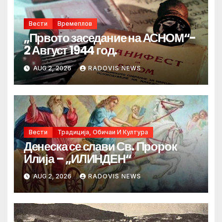
Вести
Времеплов
„Првото заседание на АСНОМ“-
2 Август 1944 год.
AUG 2, 2026
RADOVIS NEWS
Вести
Традиција, Обичаи И Култура
Денеска се слави Св. Пророк
Илија – „ИЛИНДЕН“
AUG 2, 2026
RADOVIS NEWS