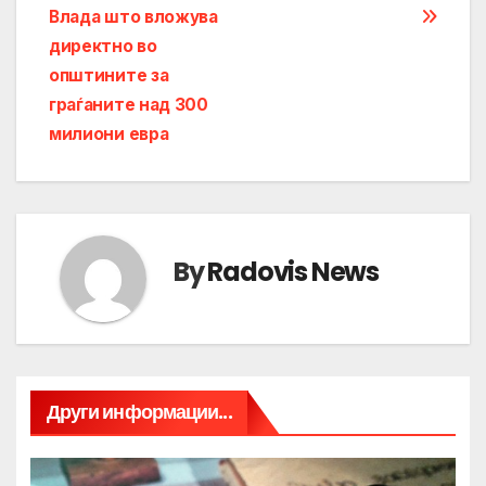
Влада што вложува
директно во
општините за
граѓаните над 300
милиони евра
By
Radovis News
Други информации...