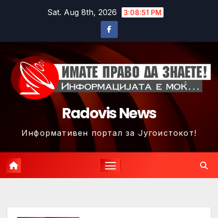
Skip
Sat. Aug 8th, 2026
3:08:54 PM
to
content
Radovis News
Информативен портал за Југоистокот!