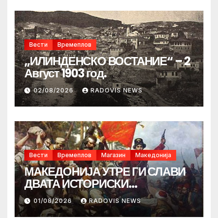
Вести
Времеплов
„ИЛИНДЕНСКО ВОСТАНИЕ“ – 2
Август 1903 год.
02/08/2026
RADOVIS NEWS
Вести
Времеплов
Магазин
Македонија
МАКЕДОНИЈА УТРЕ ГИ СЛАВИ
ДВАТА ИСТОРИСКИ
ИЛИНДЕНА!
01/08/2026
RADOVIS NEWS