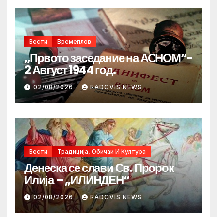
Вести
Времеплов
„Првото заседание на АСНОМ“-
2 Август 1944 год.
02/08/2026
RADOVIS NEWS
Вести
Традиција, Обичаи И Култура
Денеска се слави Св. Пророк
Илија – „ИЛИНДЕН“
02/08/2026
RADOVIS NEWS