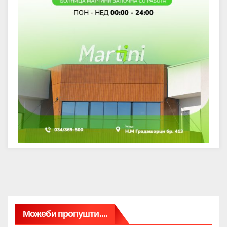
Можеби пропушти....