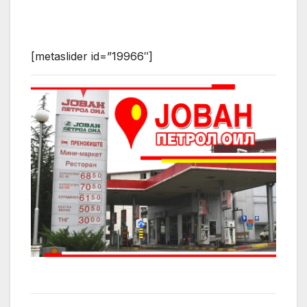
[metaslider id=”19966″]