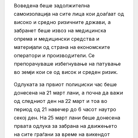
Воведена беше задолжителна
самоизолација на сите лица кои доаѓаат од
високо и средно ризичните држави, а
забранет беше извоз на медицинска
опрема и медицински средства и
материјали од страна на економските
оператори и производители. Се
препорачуваше избегнување на патување
во земји кои се од висок и среден ризик.
Одлуката за првиот полициски час беше
донесена на 21 март лани, а почна да важи
од следниот ден на 22 март и тоа во
период од 21 навечер до 6 часот наутро
секој ден. На 25 март лани беше донесена
првата одлука за забрана на движењето
на сите граѓани за време на викендот