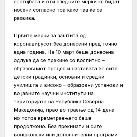
состојбата и оти следните мерки ќе бидат
носени согласно тоа како таа ќе се
развива.
Првите мерки за заштита од
коронавирусот беа донесени пред точно
една година. На 10 март беше донесена
одлука да се прекине со воспитно –
образовниот процес и наставата во сите
детски градинки, основни и средни
училишта и високо – образовни установи и
во јавните научни институти на
територијата на Република Северна
Македонија, прво во траење од 14 дена,
но потоа времетраењето беше
продолжено. Беа прекинати и сите
воншколски или дополнителни програми