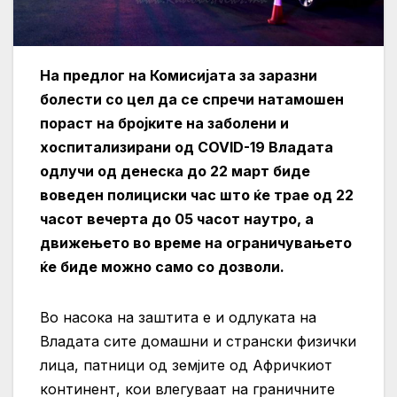
На предлог на Комисијата за заразни
болести со цел да се спречи натамошен
пораст на бројките на заболени и
хоспитализирани од COVID-19 Владата
одлучи од денеска до 22 март биде
воведен полициски час што ќе трае од 22
часот вечерта до 05 часот наутро, а
движењето во време на ограничувањето
ќе биде можно само со дозволи.
Во насока на заштита е и одлуката на
Владата сите домашни и странски физички
лица, патници од земјите од Афричкиот
континент, кои влегуваат на граничните