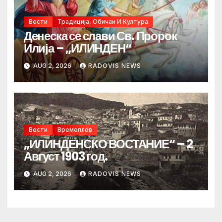
Вести
Традиција, Обичаи И Култура
Денеска се слави Св. Пророк
Илија – „ИЛИНДЕН“
AUG 2, 2026
RADOVIS NEWS
Вести
Времеплов
„ИЛИНДЕНСКО ВОСТАНИЕ“ – 2
Август 1903 год.
AUG 2, 2026
RADOVIS NEWS