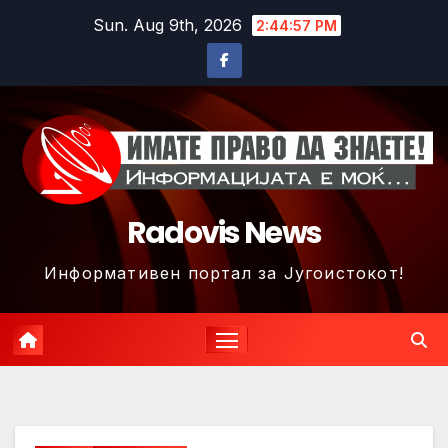
Skip
Sun. Aug 9th, 2026
2:45:00 PM
to
content
Radovis News
Информативен портал за Југоистокот!