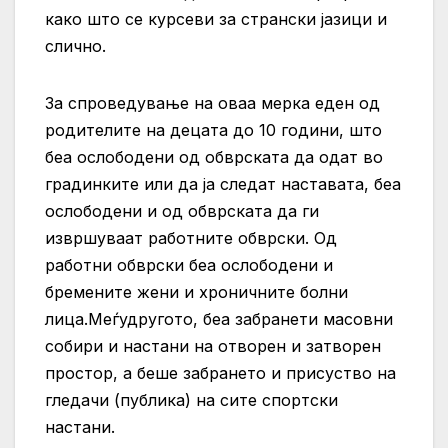
како што се курсеви за странски јазици и
слично.
За спроведување на оваа мерка еден од
родителите на децата до 10 години, што
беа ослободени од обврската да одат во
градинките или да ја следат наставата, беа
ослободени и од обврската да ги
извршуваат работните обврски. Од
работни обврски беа ослободени и
бремените жени и хроничните болни
лица.
Меѓудругото, беа забранети масовни
собири и настани на отворен и затворен
простор, а беше забрането и присуство на
гледачи (публика) на сите спортски
настани.