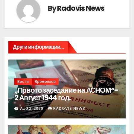
By
Radovis News
Други информации...
Вести
Времеплов
„Првото заседание на АСНОМ“-
2 Август 1944 год.
AUG 2, 2026
RADOVIS NEWS