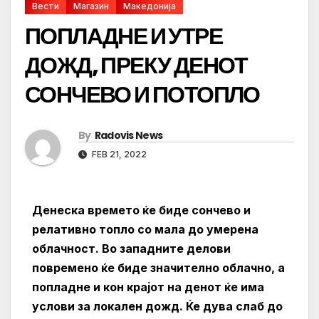
Вести
Магазин
Македонија
ПОПЛАДНЕ И УТРЕ
ДОЖД, ПРЕКУ ДЕНОТ
СОНЧЕВО И ПОТОПЛО
By
Radovis News
FEB 21, 2022
Денеска времето ќе биде сончево и
релативно топло со мала до умерена
облачност. Во западните делови
повремено ќе биде значително облачно, а
попладне и кон крајот на денот ќе има
услови за локален дожд. Ќе дува слаб до