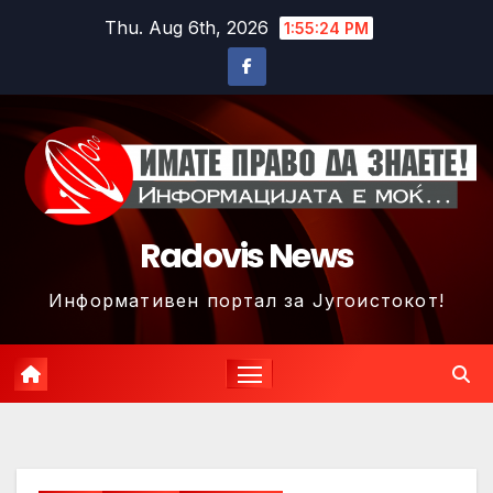
Skip
Thu. Aug 6th, 2026
1:55:27 PM
to
content
Radovis News
Информативен портал за Југоистокот!