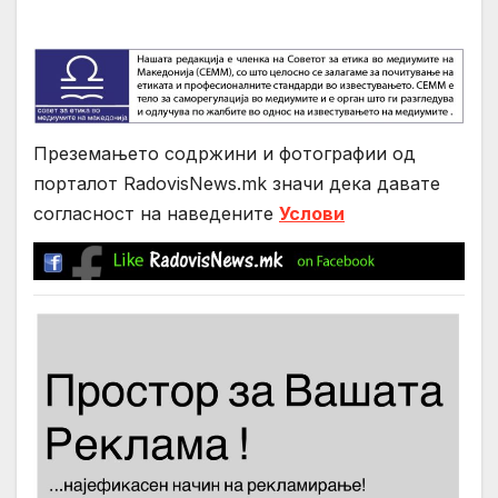
Преземањето содржини и фотографии од
порталот RadovisNews.mk значи дека давате
согласност на нaведените
Услови