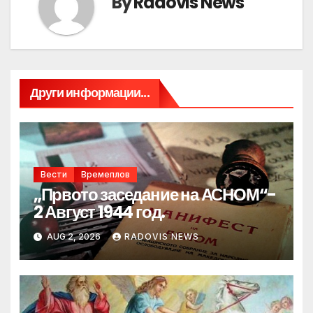
By
Radovis News
Други информации...
Вести
Времеплов
„Првото заседание на АСНОМ“-
2 Август 1944 год.
AUG 2, 2026
RADOVIS NEWS