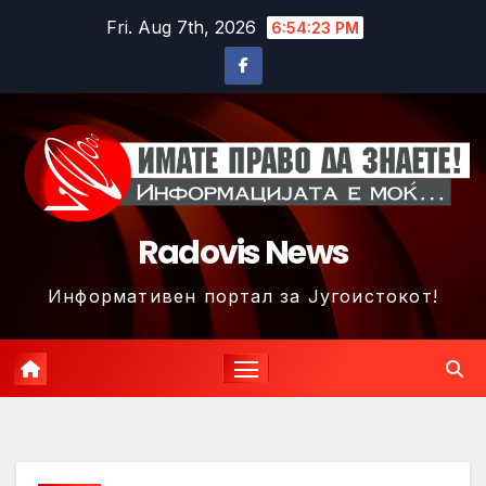
Skip
Fri. Aug 7th, 2026
6:54:26 PM
to
content
Radovis News
Информативен портал за Југоистокот!