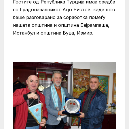
Гостите од Република Турција имаа средба
со Градоначалникот Ацо Ристов, каде што
беше разговарано за соработка помеѓу
нашата општина и општина Бајрампаша,
Истанбул и општина Буџа, Измир.