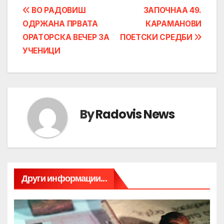
Post
ВО РАДОВИШ
ЗАПОЧНАА 49.
ОДРЖАНА ПРВАТА
КАРАМАНОВИ
navigation
ОРАТОРСКА ВЕЧЕР ЗА
ПОЕТСКИ СРЕДБИ
УЧЕНИЦИ
By
Radovis News
Други информации...