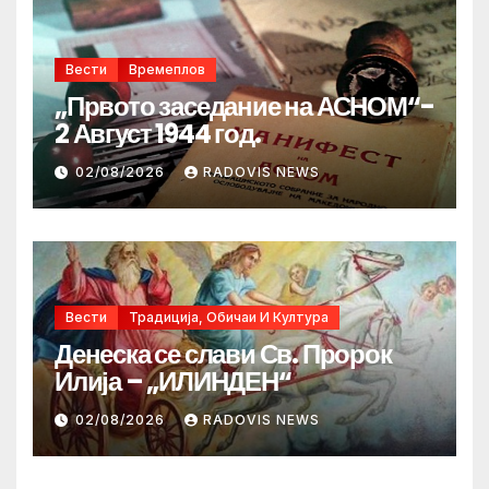
Вести
Времеплов
„Првото заседание на АСНОМ“-
2 Август 1944 год.
02/08/2026
RADOVIS NEWS
Вести
Традиција, Обичаи И Култура
Денеска се слави Св. Пророк
Илија – „ИЛИНДЕН“
02/08/2026
RADOVIS NEWS