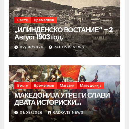
Вести
Времеплов
„ИЛИНДЕНСКО ВОСТАНИЕ“ – 2
Август 1903 год.
02/08/2026
RADOVIS NEWS
Вести
Времеплов
Магазин
Македонија
МАКЕДОНИЈА УТРЕ ГИ СЛАВИ
ДВАТА ИСТОРИСКИ
ИЛИНДЕНА!
01/08/2026
RADOVIS NEWS