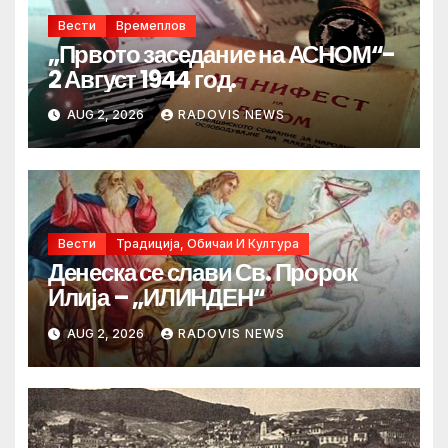
Вести
Времеплов
„Првото заседание на АСНОМ“-
2 Август 1944 год.
AUG 2, 2026
RADOVIS NEWS
Вести
Традиција, Обичаи И Култура
Денеска се слави Св. Пророк
Илија – „ИЛИНДЕН“
AUG 2, 2026
RADOVIS NEWS