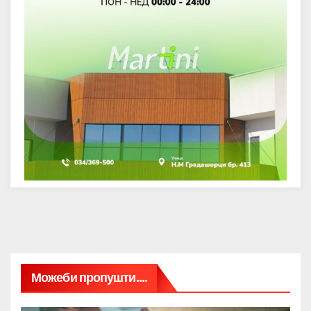
Можеби пропушти....