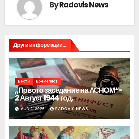
By
Radovis News
Други информации...
Вести
Времеплов
„Првото заседание на АСНОМ“-
2 Август 1944 год.
AUG 2, 2026
RADOVIS NEWS