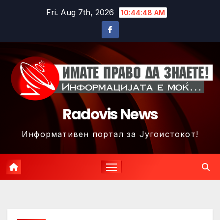
Skip
Fri. Aug 7th, 2026
10:44:51 AM
to
content
Radovis News
Информативен портал за Југоистокот!