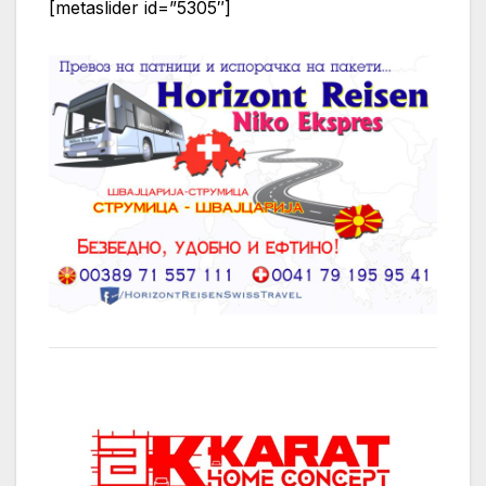
[metaslider id=”5305″]