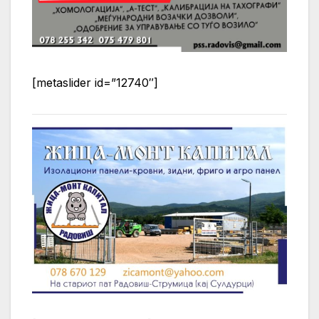
[metaslider id=”12740″]