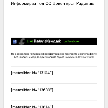
Информираат од ОО Црвен крст Радовиш
[metaslider id=”13104″]
[metaslider id=”13639″]
[metaslider id=”13614″]