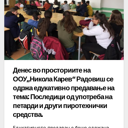
Денес во просториите на
ООУ„Никола Карев“ Радовиш се
одржа едукативно предавање на
тема: Последици од употреба на
петарди и други пиротехнички
средства.
Едукативното предавање беше одржана