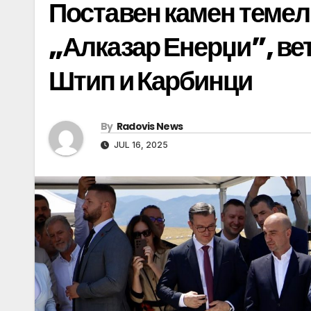
Поставен камен темелн
„Алказар Енерџи”, ве
Штип и Карбинци
By
Radovis News
JUL 16, 2025