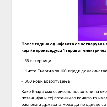
После година од најавата се остварува н
која ќе произведува 1 терават електрична
– 55 ветерници
– Чиста Енергија за 100 илјади домаќинств
– 600 нови вработувања
Kако Влада сме сериозно посветени на еко
потенцијал и тој потенцијал коишто го има
располага државата може да не одведе со 