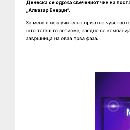
Денеска се одржа свечениот чин на пост
„Алказар Енерџи”.
За мене е исклучително пријатно чувството
што тогаш го ветивме, заедно со компаниј
завршница на оваа прва фаза.