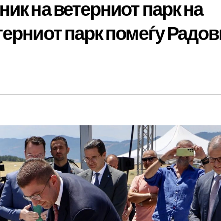
ик на ветерниот парк на
терниот парк помеѓу Радо