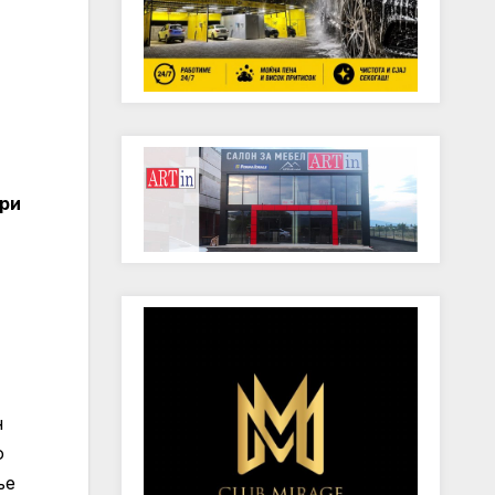
ари
н
о
ње