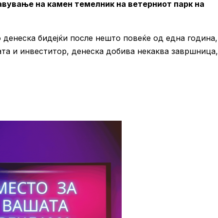
авување на камен темелник на ветерниот парк на
 денеска бидејќи после нешто повеќе од една година,
ата и инвеститор, денеска добива некаква завршница,