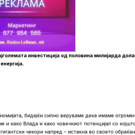
ајголемата инвестиција од половина милијарда дол
 енергија.
а
номијата, бидејќи силно веруваме дека имаме огроме
ме и како Влада и како човечкиот потенцијал со којшт
гигантски чекори напред – истакна во своето обраќа