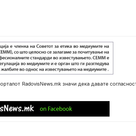
рталот RadovisNews.mk значи дека давате согласнос