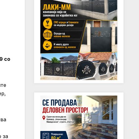
9 со
ите
ер,
ува
 за