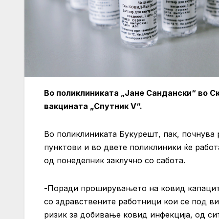
Во поликлиниката „Јане Сандански“ во Ск
вакцината „Спутник V“.
Во поликлиниката Букурешт, пак, почнува 
пунктови и во двете поликлиники ќе работа
од понеделник заклучно со сабота.
-Поради проширувањето на ковид капаците
со здравствените работници кои се под в
ризик за добивање ковид инфекција, од с