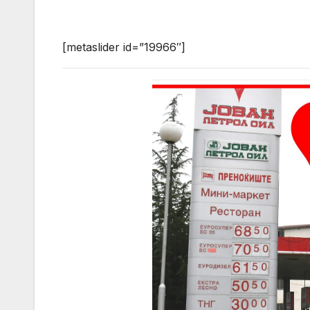
[metaslider id=”19966″]