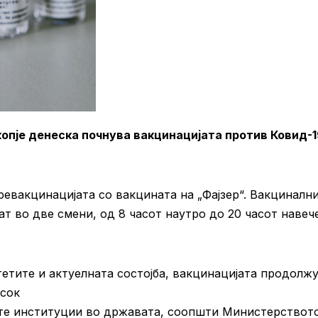
опје денеска почнува вакцинацијата против Ковид-1
ревакцинацијата со вакцината на „Фајзер“. Вакциналн
т во две смени, од 8 часот наутро до 20 часот навеч
тите и актуелната состојба, вакцинацијата продолж
исок
ите институции во државата, соопшти Министерството