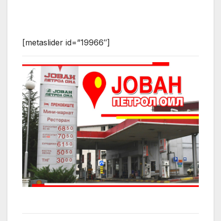
[metaslider id=”19966″]