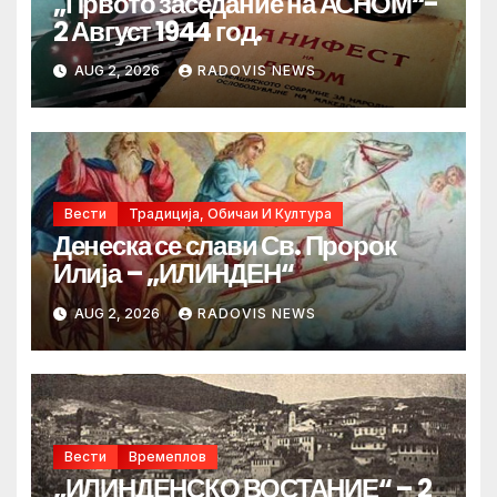
„Првото заседание на АСНОМ“-
2 Август 1944 год.
AUG 2, 2026
RADOVIS NEWS
Вести
Традиција, Обичаи И Култура
Денеска се слави Св. Пророк
Илија – „ИЛИНДЕН“
AUG 2, 2026
RADOVIS NEWS
Вести
Времеплов
„ИЛИНДЕНСКО ВОСТАНИЕ“ – 2