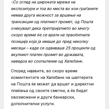
-Со оглед на широката мрежа на
експозитури и тоа во места во кои граѓаните
немаа друга можност за вршење на
трансакции од платниот промет, од Пошта
очекуваат дека претпријатието во многу
скоро време ќе се врати на првобитната
позиција која ја имаше до пред неколку
месеци – каде се одвиваше 25 проценти од
вкупниот платен промет во државата,
наведоа во соопштение од Халкбанк.
Според најавите, во скоро време
коминтентите на Халкбанк на шалтерите
на Пошта ќе можат да вршат и директни
плаќања од своите сметки, а ќе бидат
овозможени и други банкарски,
дополнителни услуги.