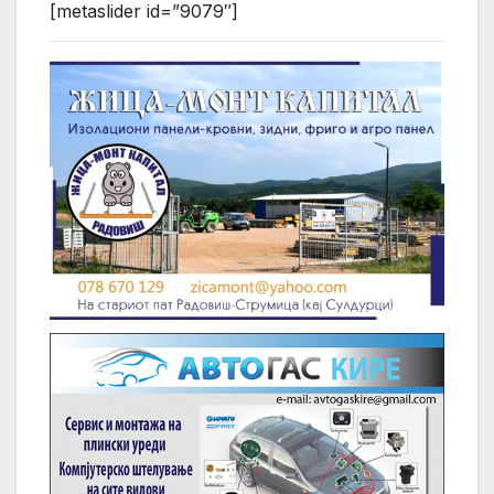
[metaslider id=”9079″]