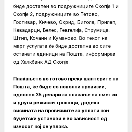
биде достапен во подружниците Скопје 1 и
Скопје 2, подружниците во Тетово,
Гостивар, Кичево, Охрид, Битола, Прилеп,
Кавадарци, Велес, Гевгелија, Струмица,
Штип, Кочани и Куманово. Во текот на
март услугата ќе биде достапна во сите
останати единици на Пошта, информираа
од Халкбанк АД Скопје.
Плаќањето во готово преку шалтерите на
Пошта, ќе биде со поволни провизии,
односно 35 денари за плаќање на сметки
и други режиски трошоци, додека
висината на провизиите за уплати кон
буџетски установи е во зависност од
износот кој се уплаќа.