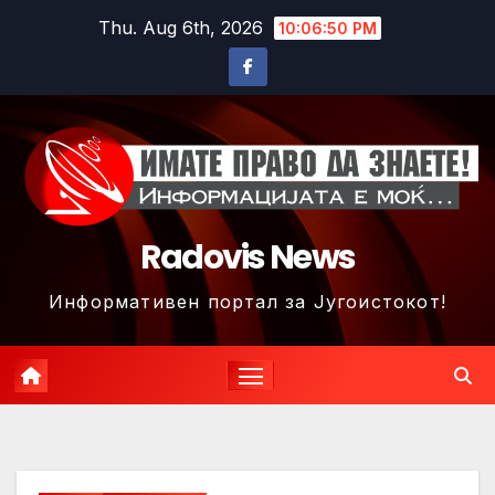
Skip
Thu. Aug 6th, 2026
10:06:52 PM
to
content
Radovis News
Информативен портал за Југоистокот!