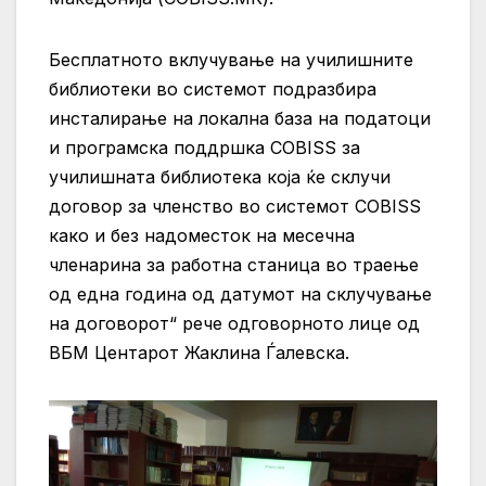
Бесплатното вклучување на училишните
библиотеки во системот подразбира
инсталирање на локална база на податоци
и програмска поддршка
COBISS за
училишната библиотека која ќе склучи
договор за членство во системот COBISS
како и без надоместок на месечна
членарина за работна станица во траење
од една година од датумот на склучување
на договорот“ рече одговорното лице од
ВБМ Центарот Жаклина Ѓалевска.