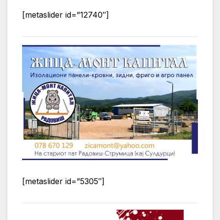
[metaslider id=”12740″]
[metaslider id=”5305″]