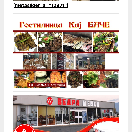
[metaslider id=”12871″]