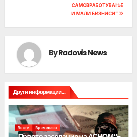
САМОВРАБОТУВАЊЕ
И МАЛИ БИЗНИСИ”
By
Radovis News
Други информации...
Вести
Времеплов
„Првото заседание на АСНОМ“-