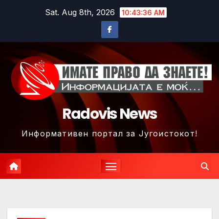
Skip
Sat. Aug 8th, 2026
10:43:39 AM
to
content
Radovis News
Информативен портал за Југоистокот!