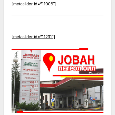
[metaslider id=”11006″]
[metaslider id=”11231″]