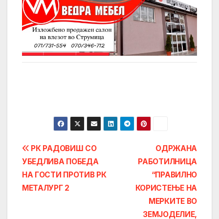
Post
РК РАДОВИШ СО
ОДРЖАНА
УБЕДЛИВА ПОБЕДА
РАБОТИЛНИЦА
navigation
НА ГОСТИ ПРОТИВ РК
“ПРАВИЛНО
МЕТАЛУРГ 2
КОРИСТЕЊЕ НА
МЕРКИТЕ ВО
ЗЕМЈОДЕЛИЕ,