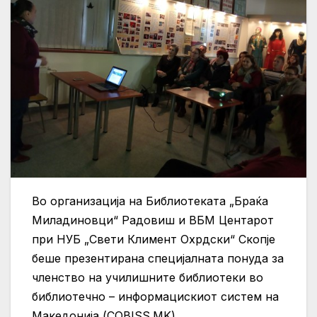
Во организација на Библиотеката „Браќа
Миладиновци“ Радовиш и ВБМ Центарот
при НУБ „Свети Климент Охрдски“ Скопје
беше презентирана специјалната понуда за
членство на училишните библиотеки во
библиотечно – информацискиот систем на
Македонија (COBISS.MK).