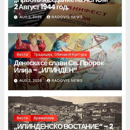
2 Август 1944 год.
AUG 2, 2026
RADOVIS NEWS
Вести
Традиција, Обичаи И Култура
Денеска се слави Св. Пророк
Илија – „ИЛИНДЕН“
AUG 2, 2026
RADOVIS NEWS
Вести
Времеплов
„ИЛИНДЕНСКО ВОСТАНИЕ“ – 2