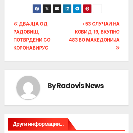
Post
ДВАЈЦА ОД
+53 СЛУЧАИ НА
РАДОВИШ,
КОВИД-19, ВКУПНО
navigation
ПОТВРДЕНИ СО
483 ВО МАКЕДОНИЈА
КОРОНАВИРУС
By
Radovis News
Други информации...