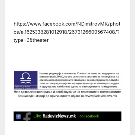
https://www.facebook.com/NDimitrovMK/phot
os/a.1625338281012918/2673126609567408/?
type=3&theater