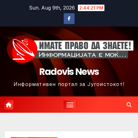
Skip
Sun. Aug 9th, 2026
2:44:24 PM
to
content
Radovis News
Информативен портал за Југоистокот!