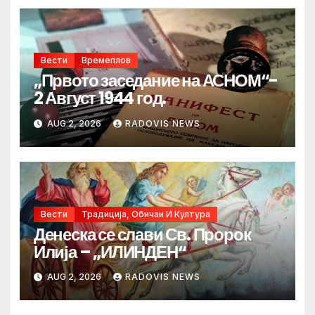
Вести
Времеплов
„Првото заседание на АСНОМ“-
2 Август 1944 год.
AUG 2, 2026
RADOVIS NEWS
Вести
Традиција, Обичаи И Култура
Денеска се слави Св. Пророк
Илија – „ИЛИНДЕН“
AUG 2, 2026
RADOVIS NEWS