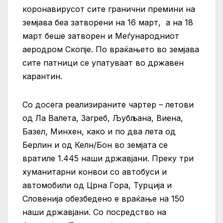
коронавирусот сите гранични премини на
земјава беа затворени на 16 март, а на 18
март беше затворен и Меѓународниот
аеродром Скопје. По враќањето во земјава
сите патници се упатуваат во државен
карантин.
Со досега реализираните чартер – летови
од Ла Валета, Загреб, Љубљана, Виена,
Базел, Минхен, како и по два лета од
Берлин и од Келн/Бон во земјата се
вратиле 1.445 наши државјани. Преку три
хуманитарни конвои со автобуси и
автомобили од Црна Гора, Турција и
Словенија обезбедено е враќање на 150
наши државјани. Со посредство на