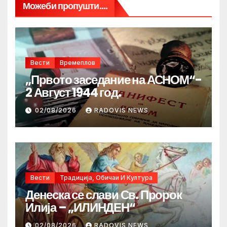
Можеби пропушти....
Вести
Времеплов
„Првото заседание на АСНОМ“-
2 Август 1944 год.
02/08/2026
RADOVIS NEWS
Вести
Традиција, Обичаи И Култура
Денеска се слави Св. Пророк
Илија – „ИЛИНДЕН“
02/08/2026
RADOVIS NEWS