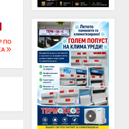
Р ПО
КА