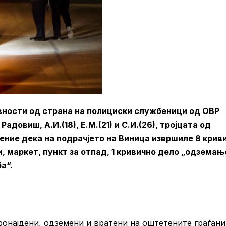
ивности од страна на полициски службеници од ОВР
адовиш, А.И.(18), Е.М.(21) и С.И.(26), тројцата од
ение дека на подрачјето на Виница извршиле 8 крив
, маркет, пункт за отпад, 1 кривично дело „одземањ
а“.
онајдени, одземени и вратени на оштетените граѓани