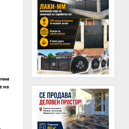
ични
е на
.