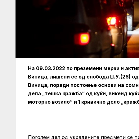
На 09.03.2022 по преземени мерки и акт
Виница, лишени се од слобода Џ.У.(26) од Р
Виница, поради постоење основи на сомн
дела „тешка кражба“ од куќи, викенд куќи
моторно возило“ и 1 кривично дело „кражб
Поголем дел од украдените предмети се пр