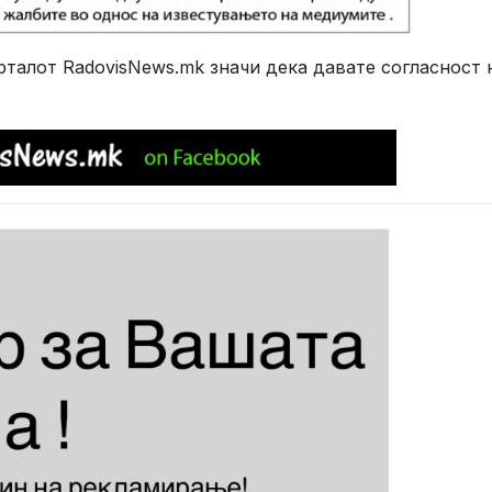
алот RadovisNews.mk значи дека давате согласност 