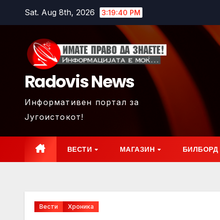
Skip
Sat. Aug 8th, 2026
3:19:42 PM
to
content
Radovis News
Информативен портал за
Југоистокот!
ВЕСТИ
МАГАЗИН
БИЛБОРД
Вести
Хроника