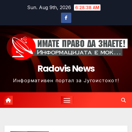
Skip
Sun. Aug 9th, 2026
6:28:41 AM
to
content
Radovis News
Информативен портал за Југоистокот!