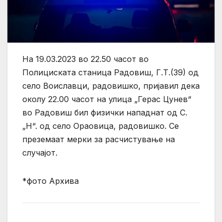
На 19.03.2023 во 22.50 часот во
Полициската станица Радовиш, Г.Т.(39) од
село Воиславци, радовишко, пријавил дека
околу 22.00 часот на улица „Герас Цунев“
во Радовиш бил физички нападнат од С.
„Н“. од село Ораовица, радовишко. Се
преземаат мерки за расчистување на
случајот.
*фото Архива