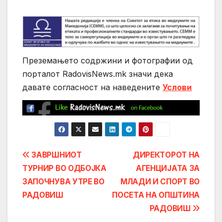
Преземањето содржини и фотографии од
порталот RadovisNews.mk значи дека
давате согласност на нaведените
Услови
Post
ЗАВРШНИОТ
ДИРЕКТОРОТ НА
ТУРНИР ВО ОДБОЈКА
АГЕНЦИЈАТА ЗА
navigation
ЗАПОЧНУВА УТРЕ ВО
МЛАДИ И СПОРТ ВО
РАДОВИШ
ПОСЕТА НА OПШТИНА
РАДОВИШ