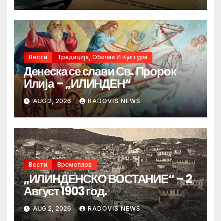
Вести
Традиција, Обичаи И Култура
Денеска се слави Св. Пророк
Илија – „ИЛИНДЕН“
AUG 2, 2026
RADOVIS NEWS
Вести
Времеплов
„ИЛИНДЕНСКО ВОСТАНИЕ“ – 2
Август 1903 год.
AUG 2, 2026
RADOVIS NEWS