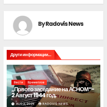
By
Radovis News
Други информации...
Вести
Времеплов
„Првото заседание на АСНОМ“-
2 Август 1944 год.
AUG 2, 2026
RADOVIS NEWS