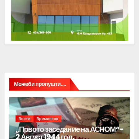
Можеби пропушти....
Вести
Времеплов
„Првото заседание на АСНОМ“-
2 Август 1944 год.