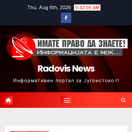
Skip
Thu. Aug 6th, 2026
9:42:08 AM
to
content
Radovis News
Информативен портал за Југоистокот!