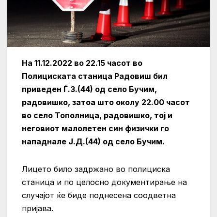
На 11.12.2022 во 22.15 часот во
Полициската станица Радовиш бил
приведен Ѓ.З.(44) од село Бучим,
радовишко, затоа што околу 22.00 часот
во село Тополница, радовишко, тој и
неговиот малолетен син физички го
нападнале Ј.Д.(44) од село Бучим.
Лицето било задржано во полициска
станица и по целосно документирање на
случајот ќе биде поднесена соодветна
пријава.