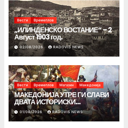
Вести
Времеплов
„ИЛИНДЕНСКО ВОСТАНИЕ“ – 2
Август 1903 год.
02/08/2026
RADOVIS NEWS
Вести
Времеплов
Магазин
Македонија
МАКЕДОНИЈА УТРЕ ГИ СЛАВИ
ДВАТА ИСТОРИСКИ
ИЛИНДЕНА!
01/08/2026
RADOVIS NEWS