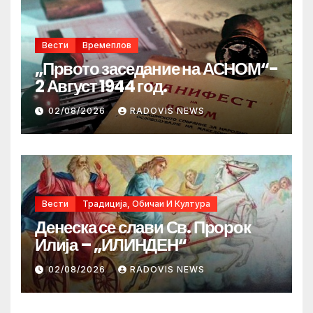
Вести
Времеплов
„Првото заседание на АСНОМ“-
2 Август 1944 год.
02/08/2026
RADOVIS NEWS
Вести
Традиција, Обичаи И Култура
Денеска се слави Св. Пророк
Илија – „ИЛИНДЕН“
02/08/2026
RADOVIS NEWS