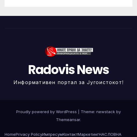
Radovis News
Информативен портал за Југоистокот!
Proudly powered by WordPress
|
Theme: newstack by
Themeansar
.
Home
Privacy Policy
Импресум
Контакт
Маркетинг
НАСЛОВНА