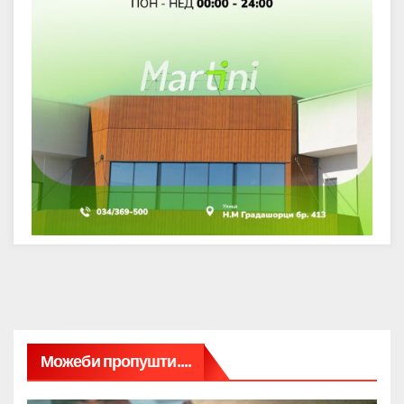
Можеби пропушти....