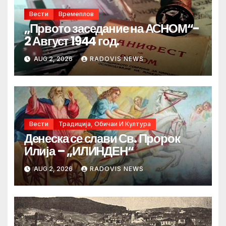
Вести
Времеплов
„Првото заседание на АСНОМ“-
2 Август 1944 год.
AUG 2, 2026
RADOVIS NEWS
Вести
Традиција, Обичаи И Култура
Денеска се слави Св. Пророк
Илија – „ИЛИНДЕН“
AUG 2, 2026
RADOVIS NEWS