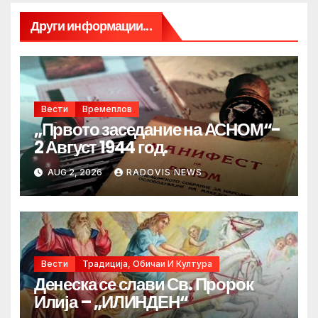
Други информации...
Вести
Времеплов
„Првото заседание на АСНОМ“-
2 Август 1944 год.
AUG 2, 2026
RADOVIS NEWS
Вести
Традиција, Обичаи И Култура
Денеска се слави Св. Пророк
Илија – „ИЛИНДЕН“