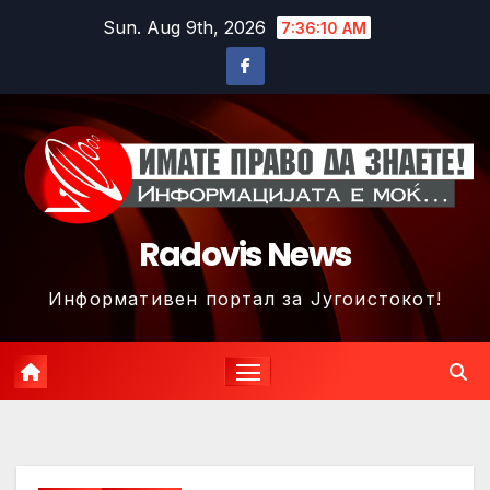
Skip
Sun. Aug 9th, 2026
7:36:13 AM
to
content
Radovis News
Информативен портал за Југоистокот!