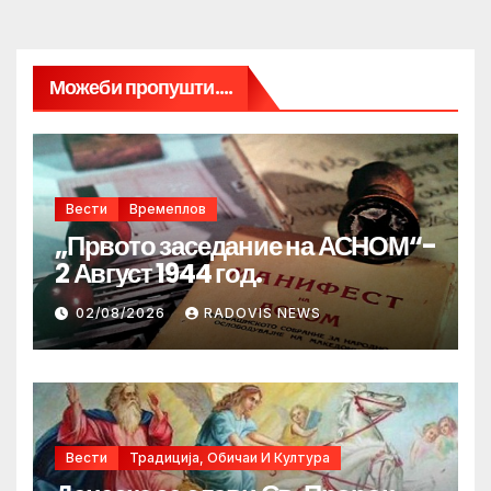
Можеби пропушти....
Вести
Времеплов
„Првото заседание на АСНОМ“-
2 Август 1944 год.
02/08/2026
RADOVIS NEWS
Вести
Традиција, Обичаи И Култура