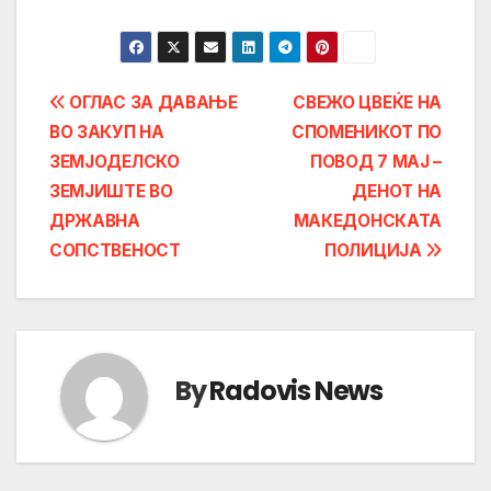
Post
ОГЛАС ЗА ДАВАЊЕ
СВЕЖО ЦВЕЌЕ НА
ВО ЗАКУП НА
СПОМЕНИКОТ ПО
navigation
ЗЕМЈОДЕЛСКО
ПОВОД 7 МАЈ –
ЗЕМЈИШТЕ ВО
ДЕНОТ НА
ДРЖАВНА
МАКЕДОНСКАТА
СОПСТВЕНОСТ
ПОЛИЦИЈА
By
Radovis News