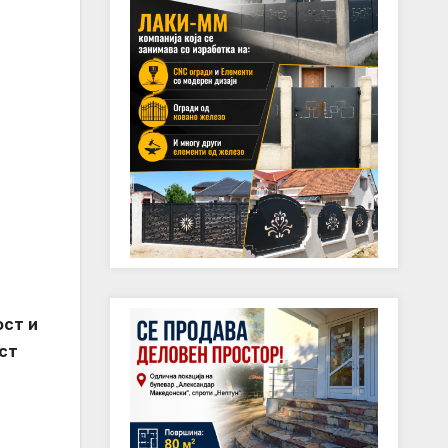
ост и
ст