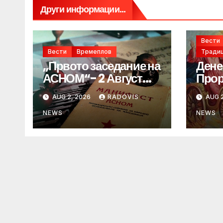
Други информации...
Вести
Вести
Времеплов
Традиц
„Првото заседание на
Дене
АСНОМ“- 2 Август
Прор
1944 год.
„ИЛ
AUG 2, 2026
RADOVIS
AUG 2
NEWS
NEWS