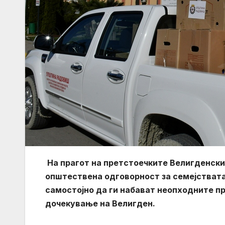
На прагот на претстоечките Велигденски
општествена одговорност за семејствата 
самостојно да ги набават неопходните п
дочекување на Велигден.