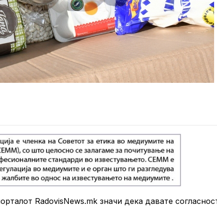
рталот RadovisNews.mk значи дека давате согласнос