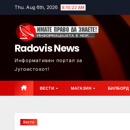
Skip
Thu. Aug 6th, 2026
8:10:24 AM
to
content
Radovis News
Информативен портал за
Југоистокот!
ВЕСТИ
МАГАЗИН
БИЛБОРД
Вести