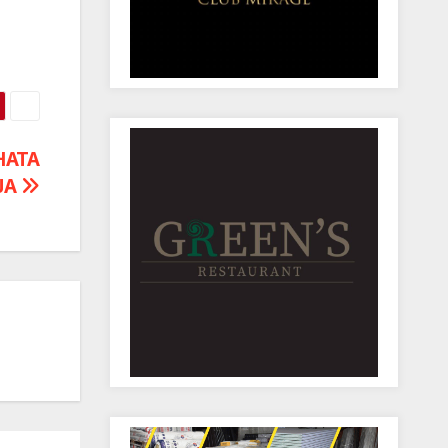
НАТА
ЈА