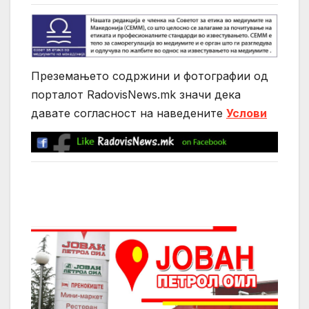
Преземањето содржини и фотографии од
порталот RadovisNews.mk значи дека
давате согласност на нaведените
Услови