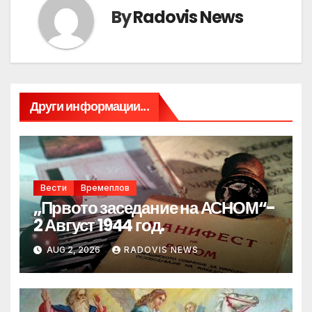
By
Radovis News
Други информации...
Вести
Времеплов
„Првото заседание на АСНОМ“-
2 Август 1944 год.
AUG 2, 2026
RADOVIS NEWS