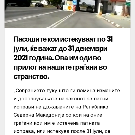
Пасошите кои истекуваат по 31
јули, ќе важат до 31 декември
2021 година. Ова им оди во
прилог на нашите граѓани во
странство.
„Собранието туку што ги помина измените
и дополнувањата на законот за патни
исправи на државјаните на Република
Северна Македонија со кои на оние
граѓани кои им е истечена патната
исправа, или истекува после 31 јули, се