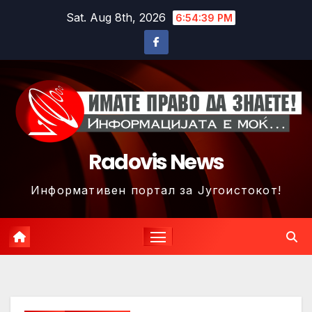
Skip
Sat. Aug 8th, 2026
6:54:42 PM
to
content
Radovis News
Информативен портал за Југоистокот!