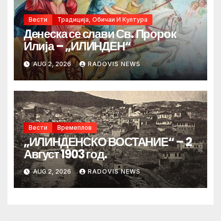
Вести
Традиција, Обичаи И Култура
Денеска се слави Св. Пророк
Илија – „ИЛИНДЕН“
AUG 2, 2026
RADOVIS NEWS
Вести
Времеплов
„ИЛИНДЕНСКО ВОСТАНИЕ“ – 2
Август 1903 год.
AUG 2, 2026
RADOVIS NEWS