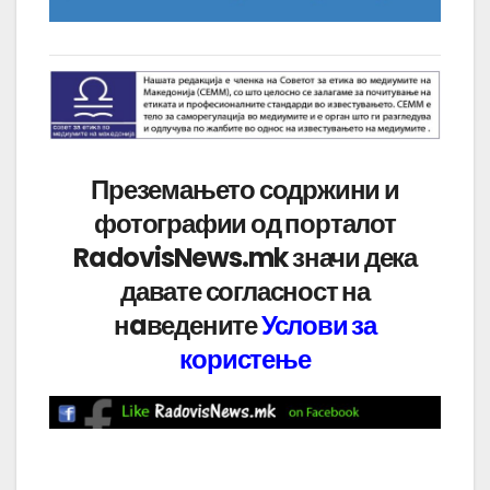
Преземањето содржини и
фотографии од порталот
RadovisNews.mk значи дека
давате согласност на
нaведените
Услови за
користење