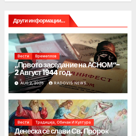
Други информации...
Вести
Времеплов
„Првото заседание на АСНОМ“-
2 Август 1944 год.
AUG 2, 2026
RADOVIS NEWS
Вести
Традиција, Обичаи И Култура
Денеска се слави Св. Пророк