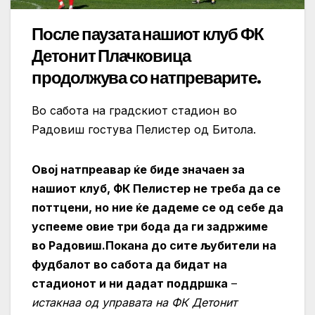
После паузата нашиот клуб ФК
Детонит Плачковица
продолжува со натпреварите.
Во сабота на градскиот стадион во
Радовиш гостува Пелистер од Битола.
Овој натпреавар ќе биде значаен за
нашиот клуб, ФК Пелистер не треба да се
поттцени, но ние ќе дадеме се од себе да
успееме овие три бода да ги задржиме
во Радовиш.Покана до сите љубители на
фудбалот во сабота да бидат на
стадионот и ни дадат поддршка
–
истакнаа од управата на ФК Детонит