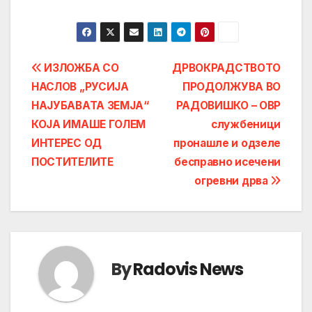
Post
ИЗЛОЖБА СО
ДРВОКРАДСТВОТО
НАСЛОВ „РУСИЈА
ПРОДОЛЖУВА ВО
navigation
НАЈУБАВАТА ЗЕМЈА“
РАДОВИШКО – ОВР
КОЈА ИМАШЕ ГОЛЕМ
службеници
ИНТЕРЕС ОД
пронашле и одзеле
ПОСТИТЕЛИТЕ
бесправно исечени
огревни дрва
By
Radovis News