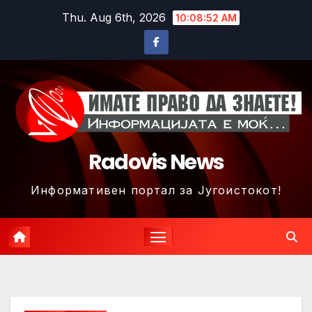
Skip
Thu. Aug 6th, 2026
10:08:55 AM
to
content
Radovis News
Информативен портал за Југоистокот!