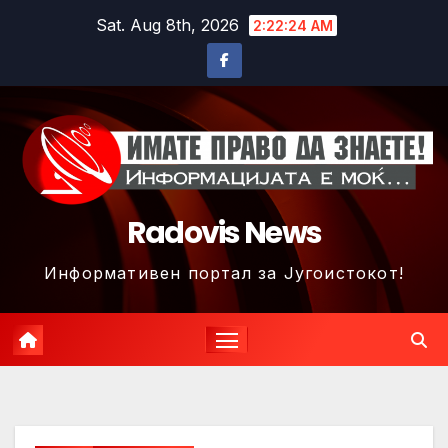
Skip
Sat. Aug 8th, 2026
2:22:27 AM
to
content
Radovis News
Информативен портал за Југоистокот!