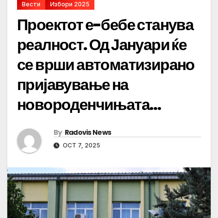
Вести
Избори 2025
Проектот е-бебе станува
реалност. Од Јануари ќе
се врши автоматизирано
пријавување на
новороденчињата…
By
Radovis News
OCT 7, 2025