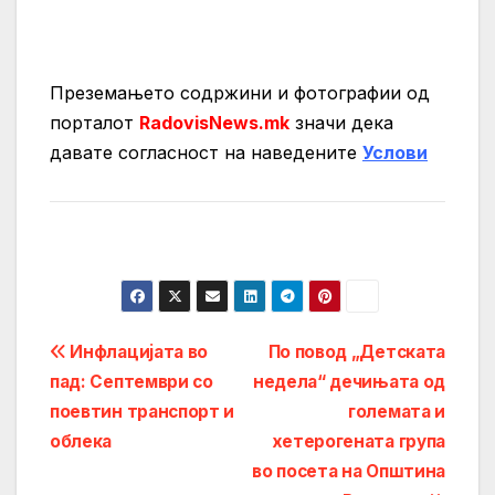
Преземањето содржини и фотографии од
порталот
RadovisNews.mk
значи дека
давате согласност на нaведените
Услови
Post
Инфлацијата во
По повод „Детската
пад: Септември со
недела“ дечињата од
navigation
поевтин транспорт и
големата и
облека
хетерогената група
во посета на Општина