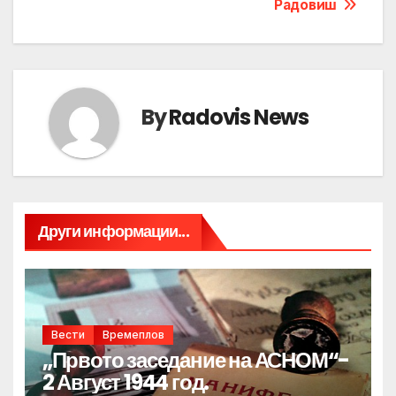
Радовиш
By
Radovis News
Други информации...
Вести
Времеплов
„Првото заседание на АСНОМ“-
2 Август 1944 год.