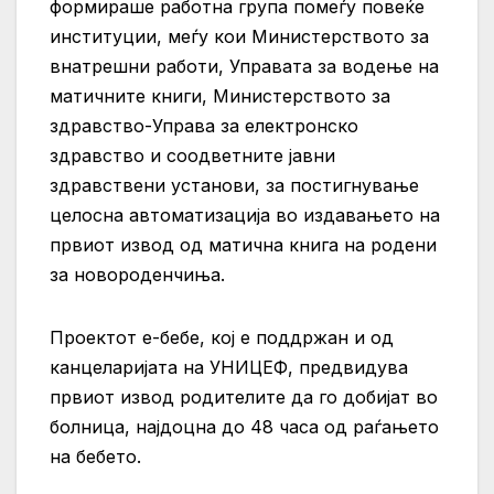
формираше работна група помеѓу повеќе
институции, меѓу кои Министерството за
внатрешни работи, Управата за водење на
матичните книги, Министерството за
здравство-Управа за електронско
здравство и соодветните јавни
здравствени установи, за постигнување
целосна автоматизација во издавањето на
првиот извод од матична книга на родени
за новороденчиња.
Проектот е-бебе, кој е поддржан и од
канцеларијата на УНИЦЕФ, предвидува
првиот извод родителите да го добијат во
болница, најдоцна до 48 часа од раѓањето
на бебето.