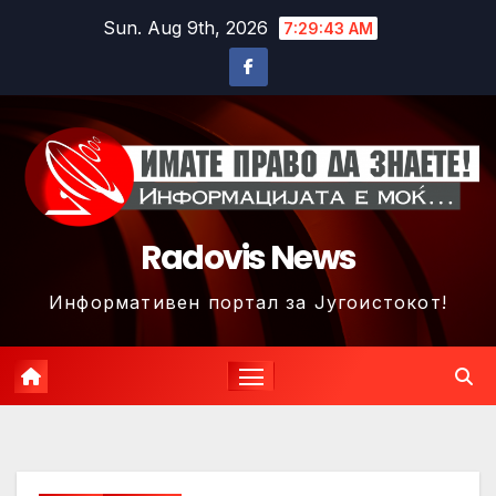
Skip
Sun. Aug 9th, 2026
7:29:46 AM
to
content
Radovis News
Информативен портал за Југоистокот!