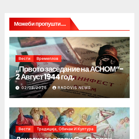
Можеби пропушти....
Вести
Времеплов
„Првото заседание на АСНОМ“-
2 Август 1944 год.
02/08/2026
RADOVIS NEWS
Вести
Традиција, Обичаи И Култура