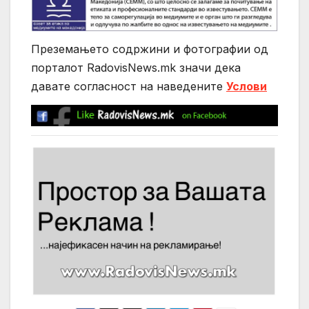
Преземањето содржини и фотографии од
порталот RadovisNews.mk значи дека
давате согласност на нaведените
Услови