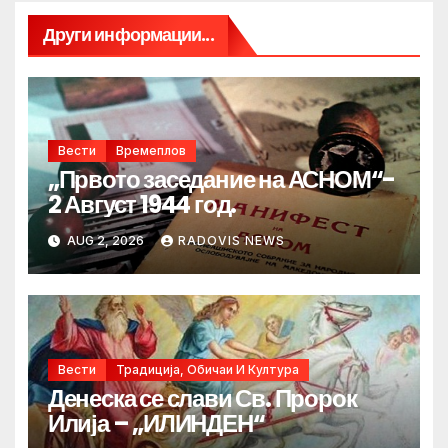
Други информации...
Вести
Времеплов
„Првото заседание на АСНОМ“-
2 Август 1944 год.
AUG 2, 2026
RADOVIS NEWS
Вести
Традиција, Обичаи И Култура
Денеска се слави Св. Пророк
Илија – „ИЛИНДЕН“