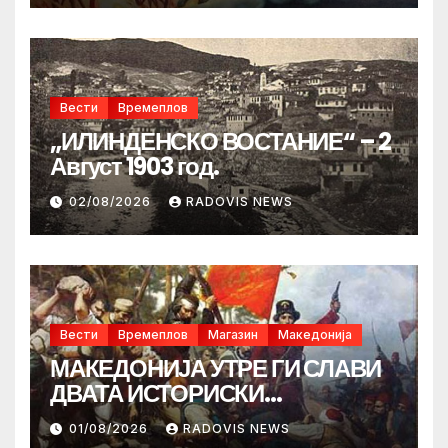
Вести
Времеплов
„ИЛИНДЕНСКО ВОСТАНИЕ“ – 2
Август 1903 год.
02/08/2026
RADOVIS NEWS
Вести
Времеплов
Магазин
Македонија
МАКЕДОНИЈА УТРЕ ГИ СЛАВИ
ДВАТА ИСТОРИСКИ
ИЛИНДЕНА!
01/08/2026
RADOVIS NEWS