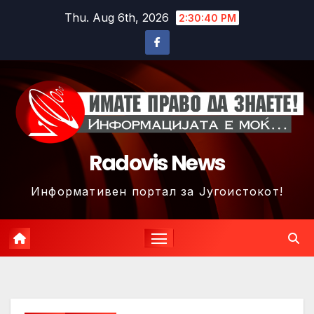
Skip
Thu. Aug 6th, 2026
2:30:43 PM
to
content
Radovis News
Информативен портал за Југоистокот!