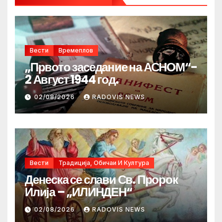
Вести
Времеплов
„Првото заседание на АСНОМ“-
2 Август 1944 год.
02/08/2026
RADOVIS NEWS
Вести
Традиција, Обичаи И Култура
Денеска се слави Св. Пророк
Илија – „ИЛИНДЕН“
02/08/2026
RADOVIS NEWS