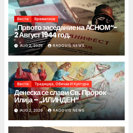
Вести
Времеплов
„Првото заседание на АСНОМ“-
2 Август 1944 год.
AUG 2, 2026
RADOVIS NEWS
Вести
Традиција, Обичаи И Култура
Денеска се слави Св. Пророк
Илија – „ИЛИНДЕН“
AUG 2, 2026
RADOVIS NEWS