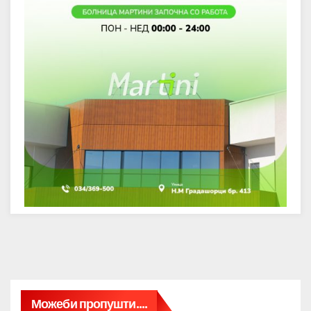
Можеби пропушти....