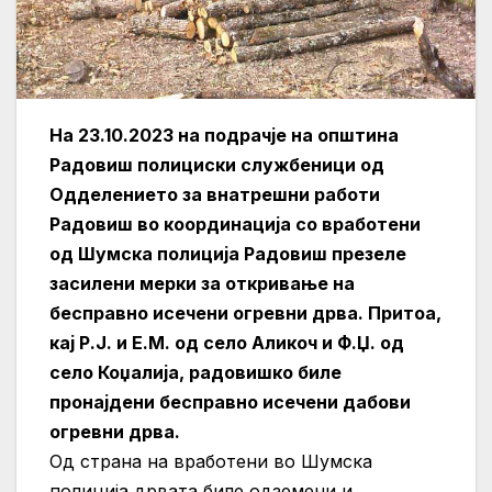
На 23.10.2023 на подрачје на oпштина
Радовиш полициски службеници од
Одделението за внатрешни работи
Радовиш во координација со вработени
од Шумска полиција Радовиш презеле
засилени мерки за откривање на
бесправно исечени огревни дрва. Притоа,
кај Р.Ј. и Е.М. од село Аликоч и Ф.Џ. од
село Коџалија, радовишко биле
пронајдени бесправно исечени дабови
огревни дрва.
Од страна на вработени во Шумска
полиција дрвата биле одземени и