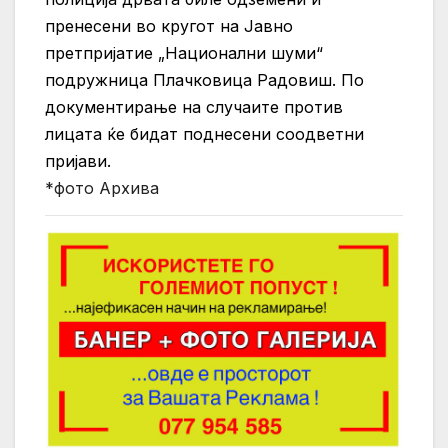
пренесени во кругот на Јавно
претпријатие „Национални шуми“
подружница Плачковица Радовиш. По
документирање на случаите против
лицата ќе бидат поднесени соодветни
пријави.
*фото Архива