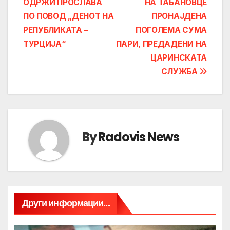
ОДРЖИ ПРОСЛАВА
НА ТАБАНОВЦЕ
navigation
ПО ПОВОД „ДЕНОТ НА
ПРОНАЈДЕНА
РЕПУБЛИКАТА –
ПОГОЛЕМА СУМА
ТУРЦИЈА“
ПАРИ, ПРЕДАДЕНИ НА
ЦАРИНСКАТА
СЛУЖБА
By
Radovis News
Други информации...