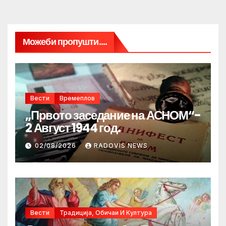
Можеби пропушти....
Вести
Времеплов
„Првото заседание на АСНОМ“-
2 Август 1944 год.
02/08/2026
RADOVIS NEWS
Вести
Традиција, Обичаи И Култура