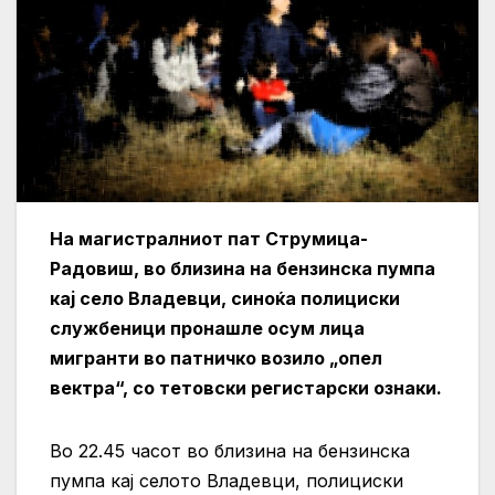
На магистралниот пат Струмица-
Радовиш, во близина на бензинска пумпа
кај село Владевци, синоќа полициски
службеници пронашле осум лица
мигранти во патничко возило „опел
вектра“, со тетовски регистарски ознаки.
Во 22.45 часот во близина на бензинска
пумпа кај селото Владевци, полициски