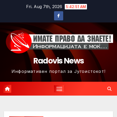
Skip
Fri. Aug 7th, 2026
5:42:54 AM
to
content
Radovis News
Информативен портал за Југоистокот!