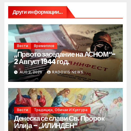
Други информации...
Вести
Времеплов
„Првото заседание на АСНОМ“-
2 Август 1944 год.
AUG 2, 2026
RADOVIS NEWS
Вести
Традиција, Обичаи И Култура
Денеска се слави Св. Пророк
Илија – „ИЛИНДЕН“