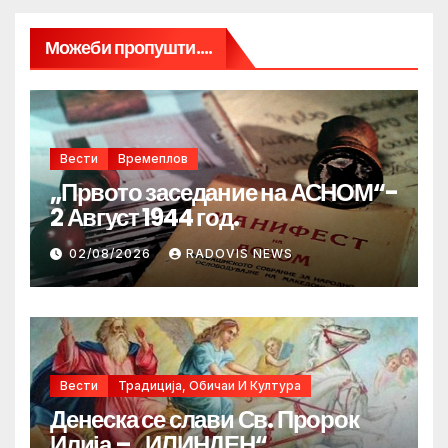
Можеби пропушти....
Вести
Времеплов
„Првото заседание на АСНОМ“-
2 Август 1944 год.
02/08/2026
RADOVIS NEWS
Вести
Традиција, Обичаи И Култура
Денеска се слави Св. Пророк
Илија – „ИЛИНДЕН“