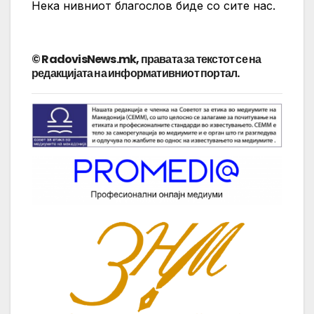
Нека нивниот благослов биде со сите нас.
© RadovisNews.mk, правата за текстот се на
редакцијата на информативниот портал.