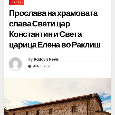
Вести
Прослава на храмовата
слава Свети цар
Константин и Света
царица Елена во Раклиш
By
Radovis News
JUN 1, 2026