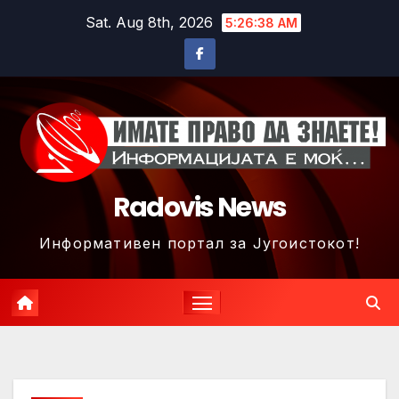
Skip
Sat. Aug 8th, 2026
5:26:41 AM
to
content
Radovis News
Информативен портал за Југоистокот!