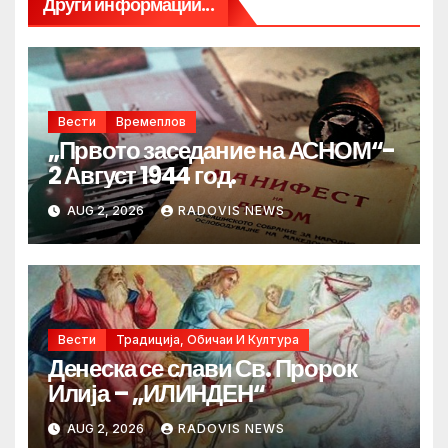
Други информации...
Вести
Времеплов
„Првото заседание на АСНОМ“-
2 Август 1944 год.
AUG 2, 2026
RADOVIS NEWS
Вести
Традиција, Обичаи И Култура
Денеска се слави Св. Пророк
Илија – „ИЛИНДЕН“
AUG 2, 2026
RADOVIS NEWS