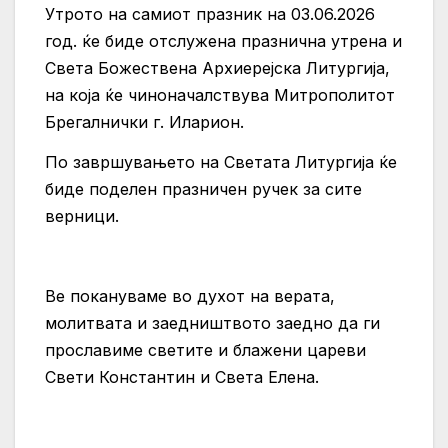
Утрото на самиот празник на 03.06.2026
год. ќе биде отслужена празнична утрена и
Света Божествена Архиерејска Литургија,
на која ќе чиноначалствува Митрополитот
Брегалнички г. Иларион.
По завршувањето на Светата Литургија ќе
биде поделен празничен ручек за сите
верници.
Ве покануваме во духот на верата,
молитвата и заедништвото заедно да ги
прославиме светите и блажени цареви
Свети Константин и Света Елена.