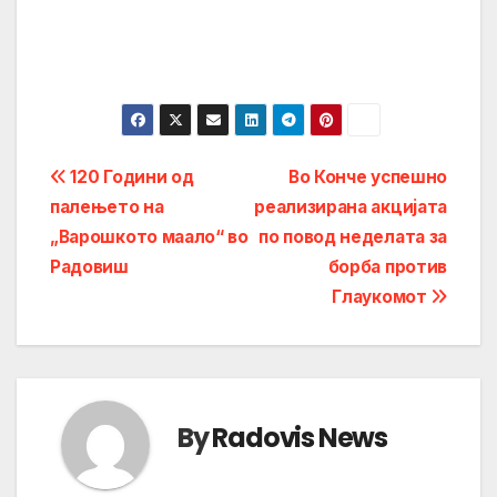
Post
120 Години од
Во Конче успешно
палењето на
реализирана акцијата
navigation
„Варошкото маало“ во
по повод неделата за
Радовиш
борба против
Глаукомот
By
Radovis News