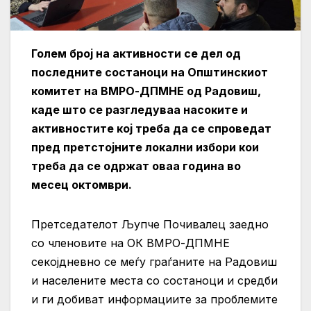
Голем број на активности се дел од
последните состаноци на Општинскиот
комитет на ВМРО-ДПМНЕ од Радовиш,
каде што се разгледуваа насоките и
активностите кој треба да се спроведат
пред претстојните локални избори кои
треба да се одржат оваа година во
месец октомври.
Претседателот Љупче Почивалец заедно
со членовите на ОК ВМРО-ДПМНЕ
секојдневно се меѓу граѓаните на Радовиш
и населените места со состаноци и средби
и ги добиват информациите за проблемите