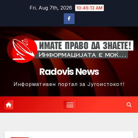
Skip
Fri. Aug 7th, 2026
10:46:15 AM
to
content
Radovis News
Информативен портал за Југоистокот!