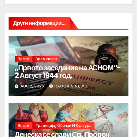
Други информации...
Вести
Времеплов
„Првото заседание на АСНОМ“-
2 Август 1944 год.
AUG 2, 2026
RADOVIS NEWS
Вести
Традиција, Обичаи И Култура
Денеска се слави Св. Пророк