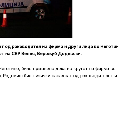
т од раководител на фирма и други лица во Неготин
т на СВР Велес, Верољуб Додевски.
Неготино, било пријавено дека во кругот на фирма во
 од Радовиш бил физички нападнат од раководителот и