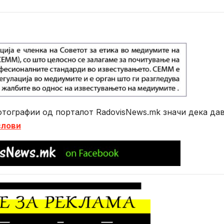
тографии од порталот RadovisNews.mk значи дека да
слови