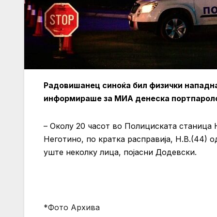
Радовишанец синоќа бил физички нападна
информираше за МИА денеска портпароло
– Околу 20 часот во Полициската станица 
Неготино, по кратка расправија, Н.В.(44)
уште неколку лица, појасни Додевски.
*Фото Архива