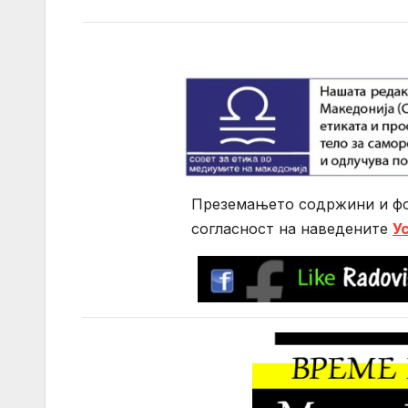
Преземањето содржини и фо
согласност на нaведените
У