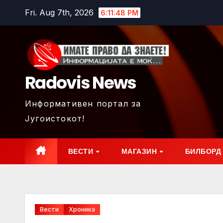
Skip
Fri. Aug 7th, 2026
6:11:50 PM
to
content
Radovis News
Информативен портал за
Југоистокот!
ВЕСТИ
МАГАЗИН
БИЛБОРД
Вести
Хроника