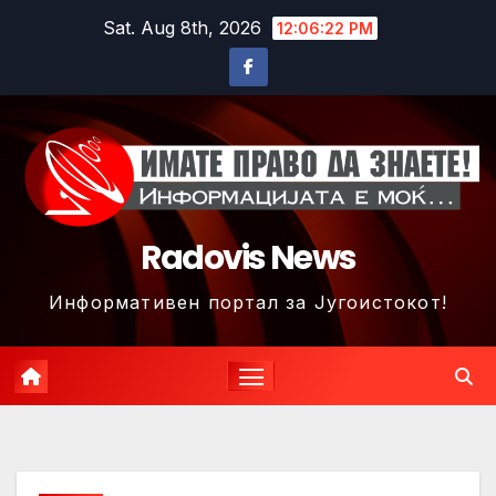
Skip
Sat. Aug 8th, 2026
12:06:25 PM
to
content
Radovis News
Информативен портал за Југоистокот!