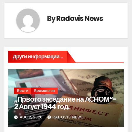
By
Radovis News
Други информации...
Вести
Времеплов
„Првото заседание на АСНОМ“-
2 Август 1944 год.
AUG 2, 2026
RADOVIS NEWS