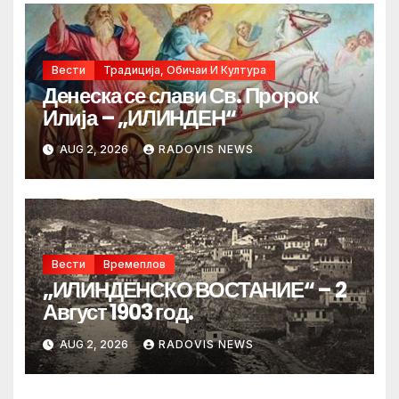
Вести
Традиција, Обичаи И Култура
Денеска се слави Св. Пророк
Илија – „ИЛИНДЕН“
AUG 2, 2026
RADOVIS NEWS
Вести
Времеплов
„ИЛИНДЕНСКО ВОСТАНИЕ“ – 2
Август 1903 год.
AUG 2, 2026
RADOVIS NEWS