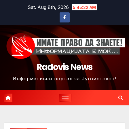
Skip
Sat. Aug 8th, 2026
5:45:25 AM
to
content
Radovis News
Информативен портал за Југоистокот!