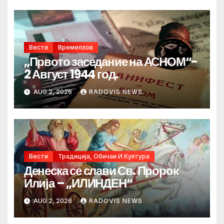
Вести
Времеплов
„Првото заседание на АСНОМ“-
2 Август 1944 год.
AUG 2, 2026
RADOVIS NEWS
Вести
Традиција, Обичаи И Култура
Денеска се слави Св. Пророк
Илија – „ИЛИНДЕН“
AUG 2, 2026
RADOVIS NEWS