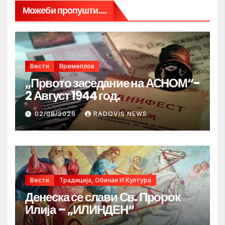
Можеби пропушти....
Вести
Времеплов
„Првото заседание на АСНОМ“-
2 Август 1944 год.
02/08/2026
RADOVIS NEWS
Вести
Традиција, Обичаи И Култура
Денеска се слави Св. Пророк
Илија – „ИЛИНДЕН“