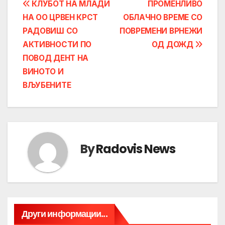
Post
КЛУБОТ НА МЛАДИ
ПРОМЕНЛИВО
НА ОО ЦРВЕН КРСТ
ОБЛАЧНО ВРЕМЕ СО
navigation
РАДОВИШ СО
ПОВРЕМЕНИ ВРНЕЖИ
АКТИВНОСТИ ПО
ОД ДОЖД
ПОВОД ДЕНТ НА
ВИНОТО И
ВЉУБЕНИТЕ
By
Radovis News
Други информации...