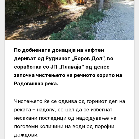
По добиената донација на нафтен
дериват од Рудникот „Боров Дол“, во
соработка со ЈП „Плаваја“ од денес
започна чистењето на речното корито на
Радовишка река.
Чистењето ќе се одвива од горниот дел на
реката – надолу, со цел да се избегнат
несакани последици од надојдување на
поголеми количини на води од поројни
дождови.