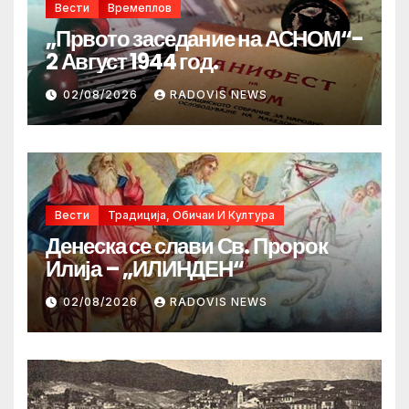
Вести
Времеплов
„Првото заседание на АСНОМ“-
2 Август 1944 год.
02/08/2026
RADOVIS NEWS
Вести
Традиција, Обичаи И Култура
Денеска се слави Св. Пророк
Илија – „ИЛИНДЕН“
02/08/2026
RADOVIS NEWS