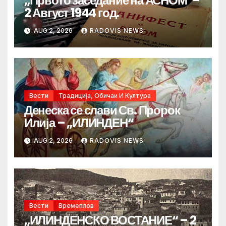
„Првото заседание на АСНОМ“-
2 Август 1944 год.
AUG 2, 2026
RADOVIS NEWS
Вести
Традиција, Обичаи И Култура
Денеска се слави Св. Пророк
Илија – „ИЛИНДЕН“
AUG 2, 2026
RADOVIS NEWS
Вести
Времеплов
„ИЛИНДЕНСКО ВОСТАНИЕ“ – 2