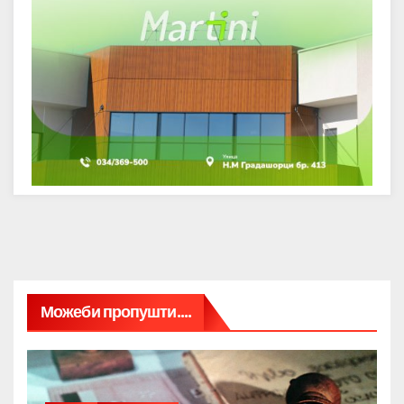
Можеби пропушти....