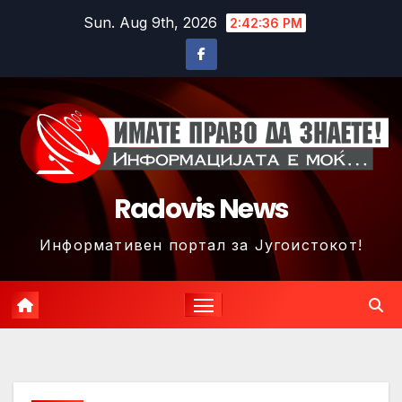
Skip
Sun. Aug 9th, 2026
2:42:39 PM
to
content
Radovis News
Информативен портал за Југоистокот!