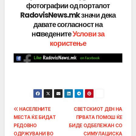
фотографии од порталот
RadovisNews.mk значи дека
давате согласност на
нaведените
Услови за
користење
Post
НАСЕЛЕНИТЕ
СВЕТСКИОТ ДЕН НА
МЕСТА ЌЕ БИДАТ
ПРВАТА ПОМОШ ЌЕ
navigation
РЕДОВНО
БИДЕ ОДБЕЛЕЖАН СО
ОДРЖУВАНИ ВО
СИМУЛАЦИСКА