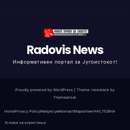
Radovis News
Информативен портал за Југоистокот!
Proudly powered by WordPress
|
Theme: newstack by
Themeansar
.
Home
Privacy Policy
Импресум
Контакт
Маркетинг
НАСЛОВНА
Услови за користење