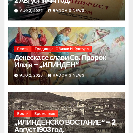
2 Август 1944 год.
AUG 2, 2026
RADOVIS NEWS
Вести
Традиција, Обичаи И Култура
Денеска се слави Св. Пророк
Илија – „ИЛИНДЕН“
AUG 2, 2026
RADOVIS NEWS
Вести
Времеплов
„ИЛИНДЕНСКО ВОСТАНИЕ“ – 2
Август 1903 год.