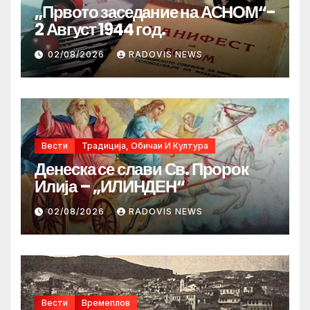
„Првото заседание на АСНОМ“-
2 Август 1944 год.
02/08/2026
RADOVIS NEWS
Вести
Традиција, Обичаи И Култура
Денеска се слави Св. Пророк
Илија – „ИЛИНДЕН“
02/08/2026
RADOVIS NEWS
Вести
Времеплов