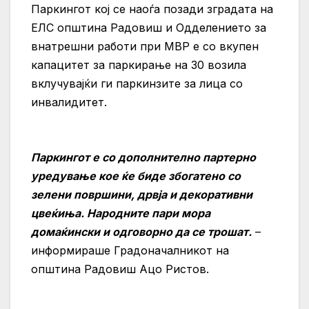
Паркингот кој се наоѓа позади зградата на
ЕЛС општина Радовиш и Одделението за
внатрешни работи при МВР е со вкупен
капацитет за паркирање на 30 возила
вклучувајќи ги паркинзите за лица со
инвалидитет.
Паркингот
е
со
дополнително
партерно
уредување
кое
ќе
биде
збогатено
со
зелени
површини
,
дрвја
и
декоративни
цвеќиња
.
Народните
пари
мора
домаќински
и
одговорно
да
се
трошат
.
–
информираше Градоначалникот на
општина Радовиш Ацо Ристов.