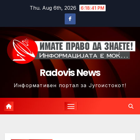
Skip
Thu. Aug 6th, 2026
6:18:44 PM
to
content
Radovis News
Информативен портал за Југоистокот!