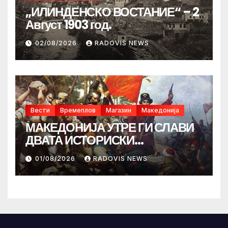
„ИЛИНДЕНСКО ВОСТАНИЕ“ – 2
Август 1903 год.
02/08/2026
RADOVIS NEWS
Вести
Времеплов
Магазин
Македонија
МАКЕДОНИЈА УТРЕ ГИ СЛАВИ
ДВАТА ИСТОРИСКИ
ИЛИНДЕНА!
01/08/2026
RADOVIS NEWS