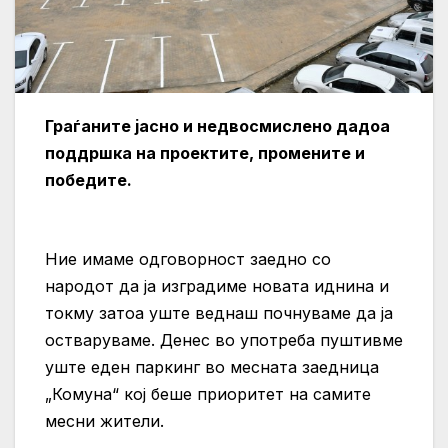
Граѓаните јасно и недвосмислено дадоа
поддршка на проектите, промените и
победите.
Ние имаме одговорност заедно со
народот да ја изградиме новата иднина и
токму затоа уште веднаш почнуваме да ја
остваруваме. Денес во употреба пуштивме
уште еден паркинг во месната заедница
„Комуна“ кој беше приоритет на самите
месни жители.