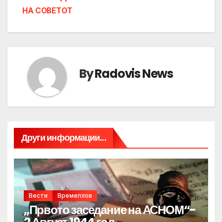
НА СОВЕТОТ
By
Radovis News
Други информации...
Вести
Времеплов
„Првото заседание на АСНОМ“-