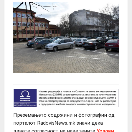
Преземањето содржини и фотографии од
порталот RadovisNews.mk значи дека
давате согласност на нaведените
Услови