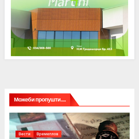
Можеби пропушти....
Вести
Времеплов