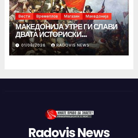
Вести
Времеплов
Магазин
Македонија
МАКЕДОНИЈА УТРЕ ГИ СЛАВИ
ДВАТА ИСТОРИСКИ
ИЛИНДЕНА!
01/08/2026
RADOVIS NEWS
Radovis News