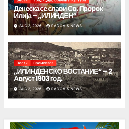
Вести
Традиција, Обичаи И Култура
Денеска се слави Св. Пророк
Илија – „ИЛИНДЕН“
AUG 2, 2026
RADOVIS NEWS
Вести
Времеплов
„ИЛИНДЕНСКО ВОСТАНИЕ“ – 2
Август 1903 год.
AUG 2, 2026
RADOVIS NEWS