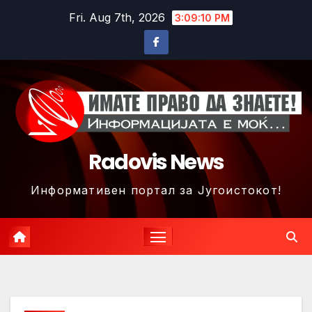
Skip
Fri. Aug 7th, 2026
3:09:13 PM
to
content
Radovis News
Информативен портал за Југоистокот!