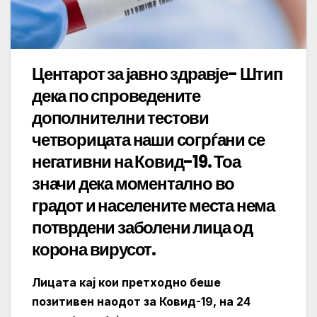
Центарот за јавно здравје- Штип
дека по спроведените
дополнителни тестови
четворицата наши согрѓани се
негативни на Ковид-19. Тоа
значи дека моментално во
градот и населените места нема
потврдени заболени лица од
корона вирусот.
Лицата кај кои претходно беше
позитивен наодот за Ковид-19, на 24