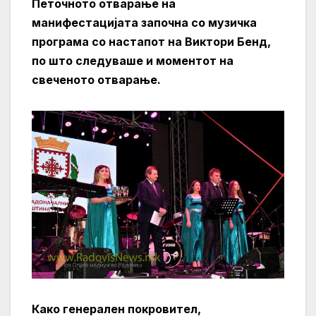
Петочното отварање на
манифестацијата започна со музичка
програма со настапот на Виктори Бенд,
по што следуваше и моментот на
свеченото отварање.
Како генерален покровител,