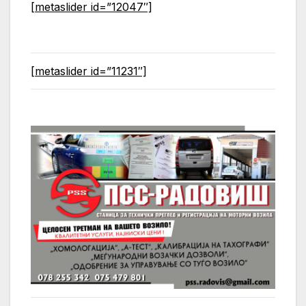
[metaslider id=”12047″]
[metaslider id=”11231″]