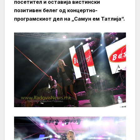
посетител и оставија вистински
позитивен белег од концертно-
програмскиот дел на „Самун ем Татлија“.