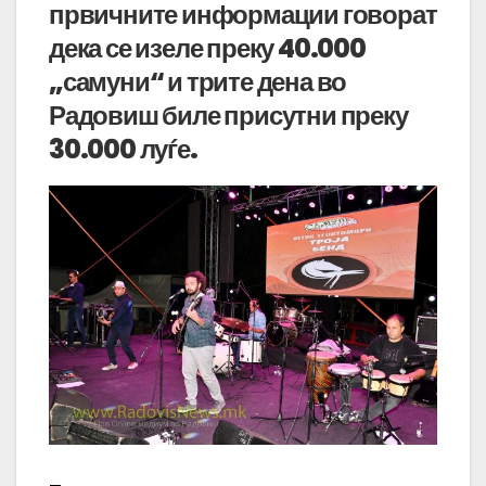
првичните информации говорат
дека се изеле преку 40.000
„самуни“ и трите дена во
Радовиш биле присутни преку
30.000 луѓе.