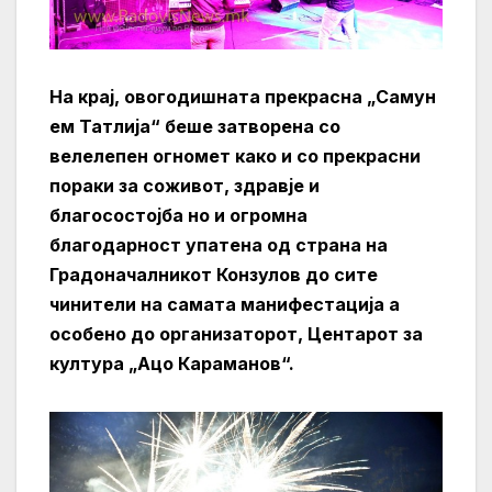
На крај, овогодишната прекрасна „Самун
ем Татлија“ беше затворена со
велелепен огномет како и со прекрасни
пораки за соживот, здравје и
благосостојба но и огромна
благодарност упатена од страна на
Градоначалникот Конзулов до сите
чинители на самата манифестација а
особено до организаторот, Центарот за
култура „Ацо Караманов“.