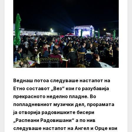
Веднаш потоа следуваше настапот на
Етно составот „Вез“ кои го разубавија
прекрасното неделно пладне. Во
попладневниот музички дел, прорамата
ја отворија радовишките бисери
„Распеани Радовишани“ а по нив
следуваше настапот на Ангел и Орце кои