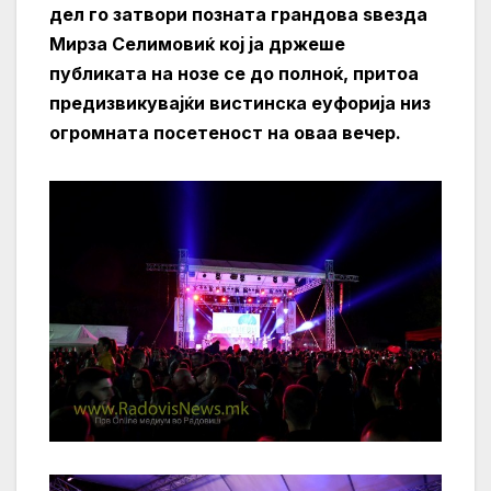
дел го затвори позната грандова ѕвезда
Мирза Селимовиќ кој ја држеше
публиката на нозе се до полноќ, притоа
предизвикувајќи вистинска еуфорија низ
огромната посетеност на оваа вечер.