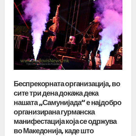
Беспрекорната организација, во
сите три дена докажа дека
нашата „Самунијада“ е најдобро
организирана гурманска
манифестација која се одржува
во Македонија, каде што