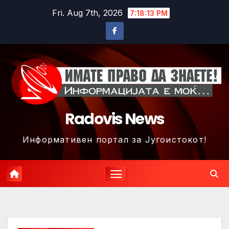
Skip
Fri. Aug 7th, 2026
7:18:16 PM
to
content
Radovis News
Информативен портал за Југоистокот!