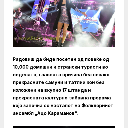
Радовиш да биде посетен од повеќе од
10,000 домашни и странски туристи во
неделата, главната причина беа секако
прекрасните самуни и татлии кои беа
изложени на вкупно 17 штанда и
прекрасната културно-забавна прорама
која започна со настапот на Фолклорниот
ансамбл „Ацо Караманов“.