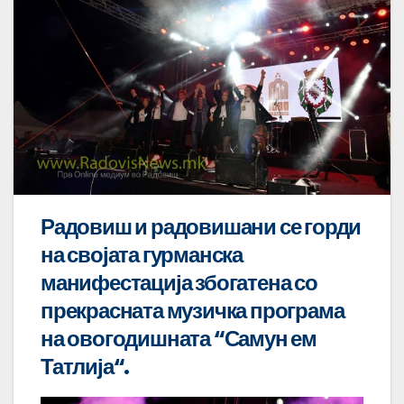
Радовиш и радовишани се горди
на својата гурманска
манифестација збогатена со
прекрасната музичка програма
на овогодишната “Самун ем
Татлија“.