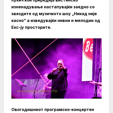
Кукич кои приредија вистинско
изненадување настапувајќи заедно со
ѕвездите од музичкото шоу „Никад није
касно“ а изведувајќи нивни и мелодии од
Екс-ју просторите.
Овогодишниот програмско-концертен