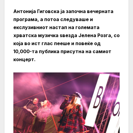
Антонија Гиговска ја започна вечерната
програма, а потоа следуваше и
екслузивниот настап на големата
хрватска музичка ѕвезда Јелена Розга, со
која во ист глас пееше и повеќе од
10,000-та публика присутна на самиот
концерт.