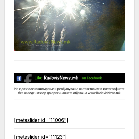
[metaslider id=”11006″]
[metaslider id=”11123″]