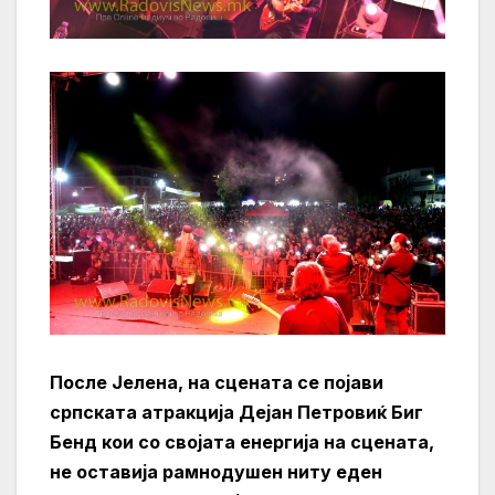
После Јелена, на сцената се појави
српската атракција Дејан Петровиќ Биг
Бенд кои со својата енергија на сцената,
не оставија рамнодушен ниту еден