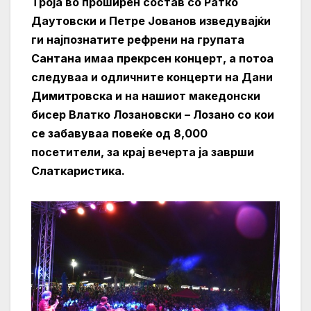
Троја во проширен состав со Ратко
Даутовски и Петре Јованов изведувајќи
ги најпознатите рефрени на групата
Сантана имаа прекрсен концерт, а потоа
следуваа и одличните концерти на Дани
Димитровска и на нашиот македонски
бисер Влатко Лозановски – Лозано со кои
се забавуваа повеќе од 8,000
посетители, за крај вечерта ја заврши
Слаткаристика.