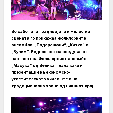
Во саботата традицијата и мелос на
сцената го прикажаа фолклорните
ансамбли: „Подарешани“, „Китка“ и
„Бучим“. Веднаш потоа следуваше
настапот на Фолклорниот ансамбл
„Масука“ од Велика Плана како и
презентации на економско-
угостителското училиште и на
традиционална храна од нивниот крај.