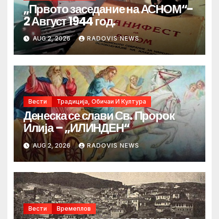
„Првото заседание на АСНОМ“-
2 Август 1944 год.
AUG 2, 2026
RADOVIS NEWS
Вести
Традиција, Обичаи И Култура
Денеска се слави Св. Пророк
Илија – „ИЛИНДЕН“
AUG 2, 2026
RADOVIS NEWS
Вести
Времеплов