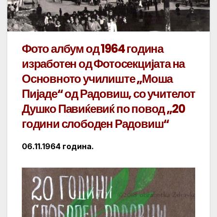
Фото албум од 1964 година
изработен од Фотосекцијата на
Основното училиште „Моша
Пијаде“ од Радовиш, со учителот
Душко Павиќевиќ по повод „20
години слободен Радовиш“
06.11.1964 година.