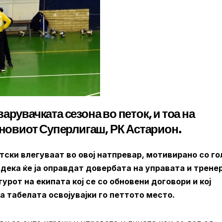
арувачката сезона во петок, и тоа на
 новиот Суперлигаш, РК Астарион.
ски влегуваат во овој натпревар, мотивирано со г
 дека ќе ја оправдат довербата на управата и трене
урот на екипата кој се со обновени договори и кој
 табелата освојувајки го петтото место.