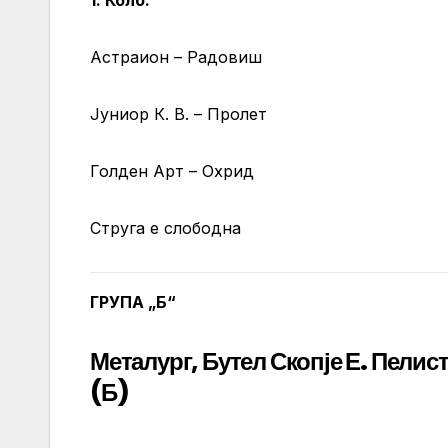
Астраион – Радовиш
Јуниор К. В. – Пролет
Голден Арт – Охрид
Струга е слободна
ГРУПА „Б“
Металург, Бутел Скопје Е. Пелис
(Б)