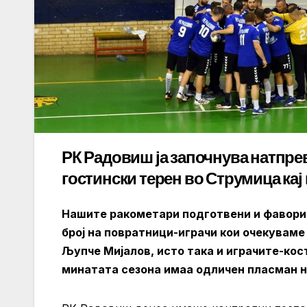
РК Радовиш ја започнува натпрев
гостински терен во Струмица кај
Нашите ракометари подготвени и фаворит
број на повратници-играчи кои очекуваме
Љупче Мијалов, исто така и играчите-кост
минатата сезона имаа одличен пласман на