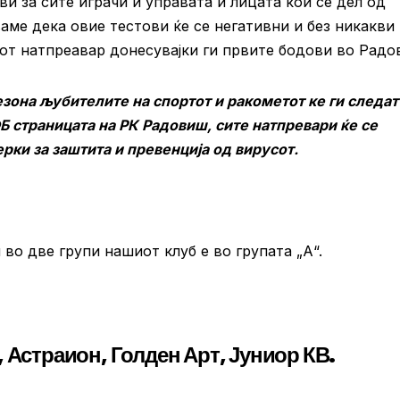
 за сите играчи и управата и лицата кои се дел од
аме дека овие тестови ќе се негативни и без никакви
от натпреавар донесувајки ги првите бодови во Радо
сезона љубителите на спортот и ракометот ке ги следат
ФБ страницата на РК Радовиш, сите натпревари ќе се
рки за заштита и превенција од вирусот.
во две групи нашиот клуб е во групата „А“.
 Астраион, Голден Арт, Јуниор КВ.