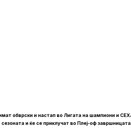
имат обврски и настап во Лигата на шампиони и СЕХ
 сезоната и ќе се приклучат во Плеј-оф завршницата