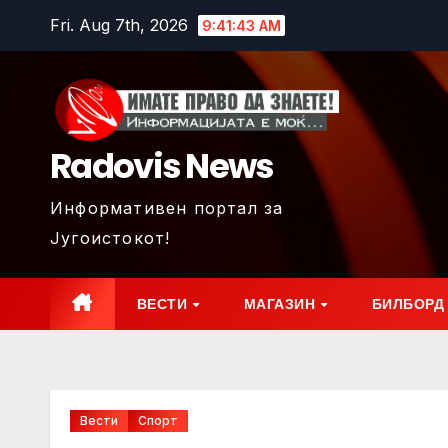
Skip
Fri. Aug 7th, 2026
9:41:45 AM
to
content
Radovis News
Информативен портал за
Југоистокот!
ВЕСТИ
МАГАЗИН
БИЛБОРД
Вести
Спорт