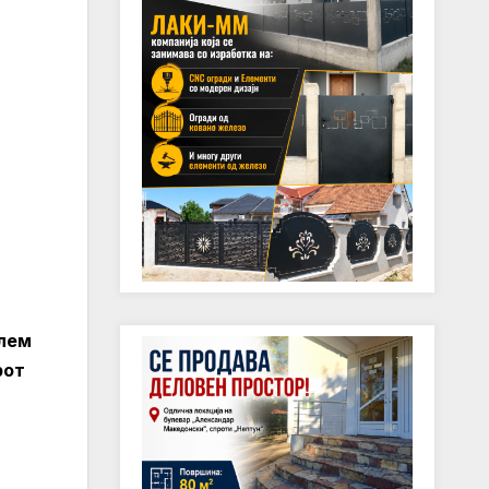
олем
рот