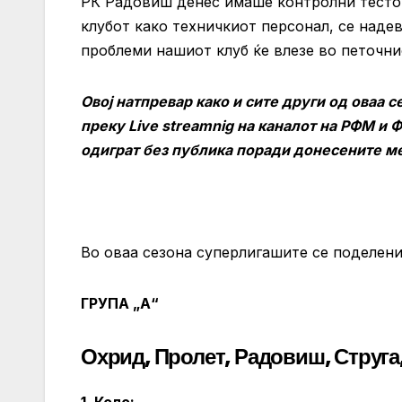
РК Радовиш денес имаше контролни тестови
клубот како техничкиот персонал, се надев
проблеми нашиот клуб ќе влезе во петочни
Овој натпревар како и сите други од оваа 
преку Live streamnig на каналот на РФМ и 
одиграт без публика поради донесените ме
Во оваа сезона суперлигашите се поделени 
ГРУПА „А“
Охрид, Пролет, Радовиш, Струга,
1. Коло: