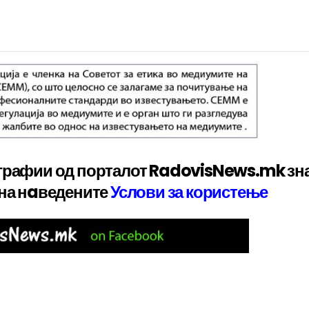
графии од порталот RadovisNews.mk зн
 на нaведените
Услови за користење