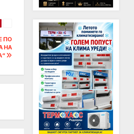
Е ПО
А НА
А“