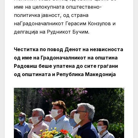
име на целокупната општествено-
политичка јавност, од страна
наГрадоначалникот Герасим Конзулов и
делгација на Рудникот Бучим.
Честитка по повод Денот на незвисноста
од име на Градоначалникот на општина
Радовиш беше упатена до сите граѓани
од општината и Република Македонија