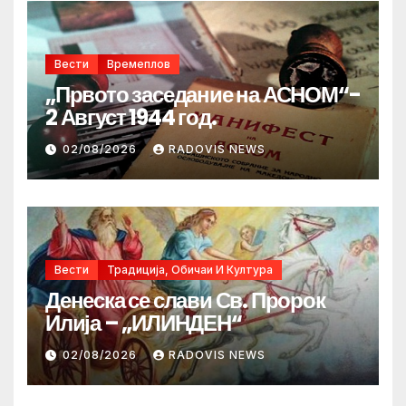
Вести
Времеплов
„Првото заседание на АСНОМ“-
2 Август 1944 год.
02/08/2026
RADOVIS NEWS
Вести
Традиција, Обичаи И Култура
Денеска се слави Св. Пророк
Илија – „ИЛИНДЕН“
02/08/2026
RADOVIS NEWS