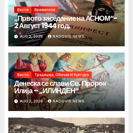
Вести
Времеплов
„Првото заседание на АСНОМ“-
2 Август 1944 год.
AUG 2, 2026
RADOVIS NEWS
Вести
Традиција, Обичаи И Култура
Денеска се слави Св. Пророк
Илија – „ИЛИНДЕН“
AUG 2, 2026
RADOVIS NEWS