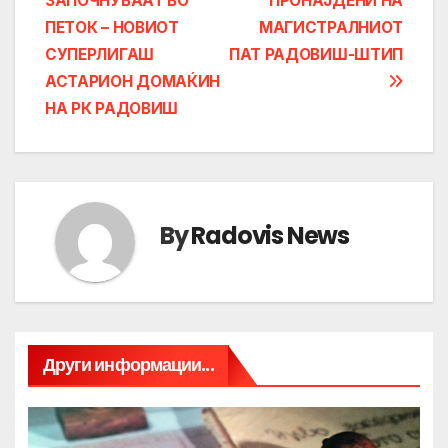
ЗАПОЧНУВААТ ВО
ПРОНАЈДЕНИ НА
navigation
ПЕТОК – НОВИОТ
МАГИСТРАЛНИОТ
СУПЕРЛИГАШ
ПАТ РАДОВИШ-ШТИП
АСТАРИОН ДОМАЌИН
НА РК РАДОВИШ
By
Radovis News
Други информации...