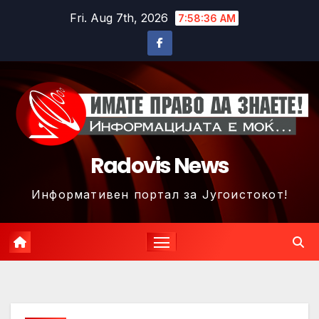
Skip
Fri. Aug 7th, 2026
7:58:39 AM
to
content
Radovis News
Информативен портал за Југоистокот!