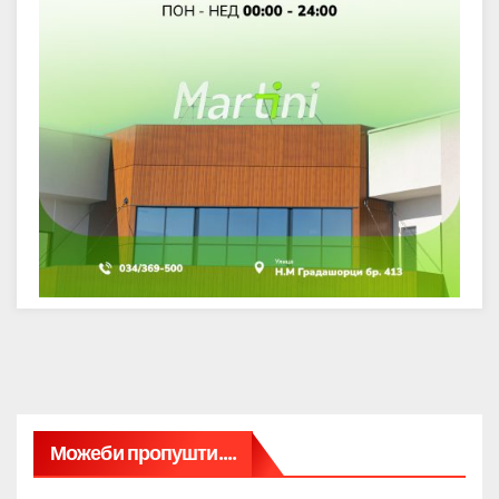
Можеби пропушти....