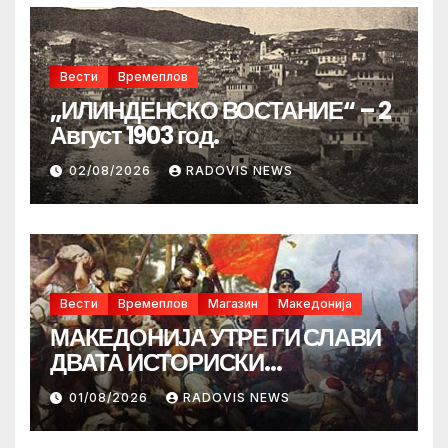
Вести
Времеплов
„ИЛИНДЕНСКО ВОСТАНИЕ“ – 2
Август 1903 год.
02/08/2026
RADOVIS NEWS
Вести
Времеплов
Магазин
Македонија
МАКЕДОНИЈА УТРЕ ГИ СЛАВИ
ДВАТА ИСТОРИСКИ
ИЛИНДЕНА!
01/08/2026
RADOVIS NEWS