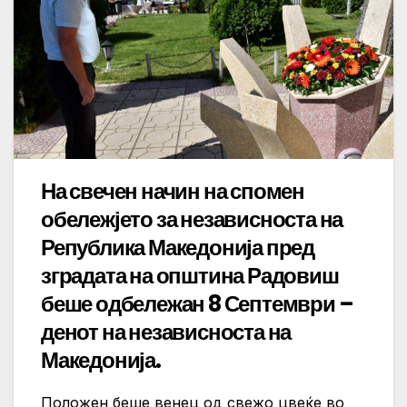
На свечен начин на спомен
обележјето за независноста на
Република Македонија пред
зградата на општина Радовиш
беше одбележан 8 Септември –
денот на независноста на
Македонија.
Положен беше венец од свежо цвеќе во