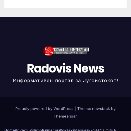
Radovis News
Информативен портал за Југоистокот!
Proudly powered by WordPress
|
Theme: newstack by
Themeansar
.
Home
Privacy Policy
Импресум
Контакт
Маркетинг
НАСЛОВНА