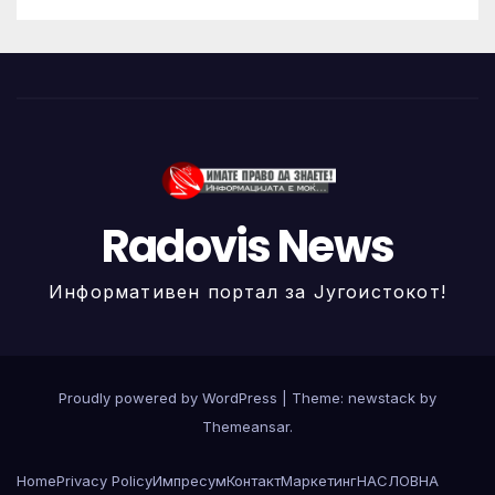
Radovis News
Информативен портал за Југоистокот!
Proudly powered by WordPress
|
Theme: newstack by
Themeansar
.
Home
Privacy Policy
Импресум
Контакт
Маркетинг
НАСЛОВНА