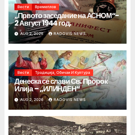
Вести
Времеплов
„Првото заседание на АСНОМ“-
2 Август 1944 год.
AUG 2, 2026
RADOVIS NEWS
Вести
Традиција, Обичаи И Култура
Денеска се слави Св. Пророк
Илија – „ИЛИНДЕН“
AUG 2, 2026
RADOVIS NEWS