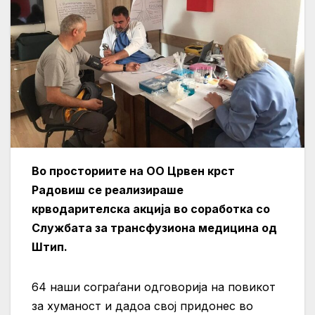
Во просториите на ОО Црвен крст
Радовиш се реализираше
крводарителска акција во соработка со
Службата за трансфузиона медицина од
Штип.
64 наши сограѓани одговорија на повикот
за хуманост и дадоа свој придонес во