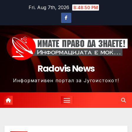
Skip
Fri. Aug 7th, 2026
8:48:52 PM
to
content
Radovis News
Информативен портал за Југоистокот!