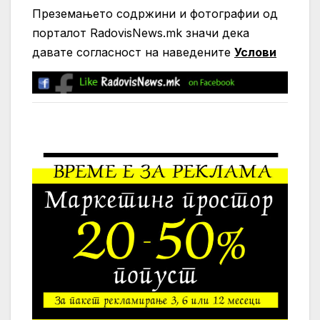
Преземањето содржини и фотографии од
порталот RadovisNews.mk значи дека
давате согласност на нaведените
Услови