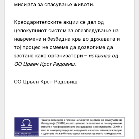
мисијата за спасување животи.
Kрводарителските акции се дел од
целокупниот систем за обезбедување на
навремена и безбедна крв во државата и
тој процес не смееме да дозволиме да
застане како организатори –
истакнаа од
ОО Црвен Крст Радовиш.
ОО Црвен Крст Радовиш