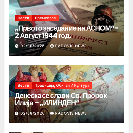
Вести
Времеплов
„Првото заседание на АСНОМ“-
2 Август 1944 год.
02/08/2026
RADOVIS NEWS
Вести
Традиција, Обичаи И Култура
Денеска се слави Св. Пророк
Илија – „ИЛИНДЕН“
02/08/2026
RADOVIS NEWS