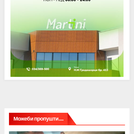
Можеби пропушти....