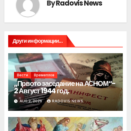
By
Radovis News
Други информации...
Вести
Времеплов
„Првото заседание на АСНОМ“-
2 Август 1944 год.
AUG 2, 2026
RADOVIS NEWS