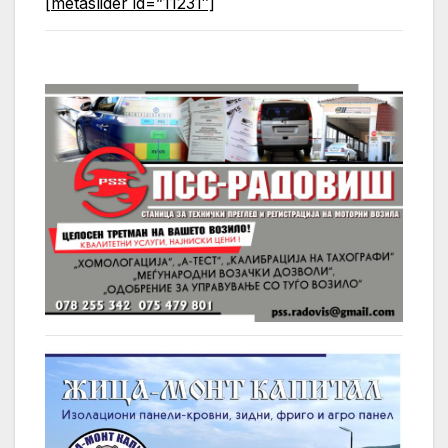
[metaslider id=”11231″]