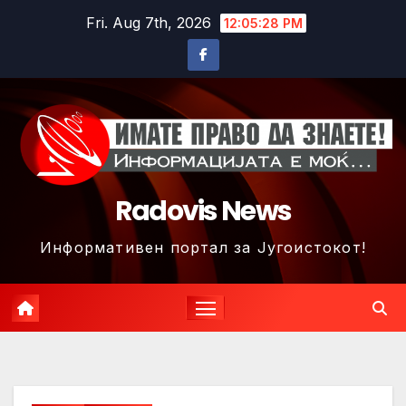
Skip
Fri. Aug 7th, 2026
12:05:31 PM
to
content
Radovis News
Информативен портал за Југоистокот!