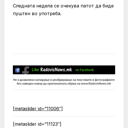
Следната недела се очекува патот да биде
пуштен во употреба.
[metaslider id=”11006″]
[metaslider id=”11123″]