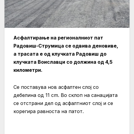
Асфалтирање на регионалниот пат
Радовиш-Струмица се одвива деновиве,
а трасата е од клучката Радовиш до
клучката Воиславци со д
олжина од 4,5
километри.
Се поставува нов асфалтен слој со
дебелина од 11 cm. Во склоп на санацијата
се отстрани дел од асфалтниот слој и се
корегира равноста на патот.