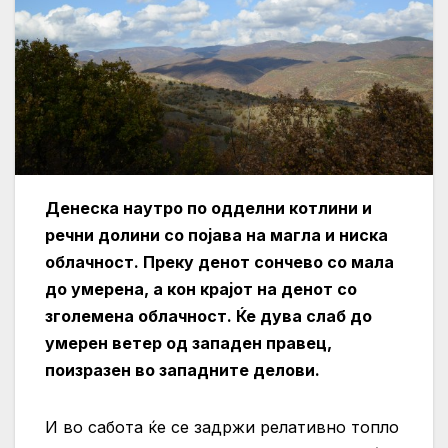
Денеска наутро по одделни котлини и
речни долини со појава на магла и ниска
облачност. Преку денот сончево со мала
до умерена, а кон крајот на денот со
зголемена облачност. Ќе дува слаб до
умерен ветер од западен правец,
поизразен во западните делови.
И во сабота ќе се задржи релативно топло