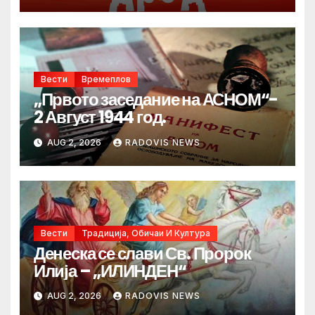
Вести
Времеплов
„Првото заседание на АСНОМ“-
2 Август 1944 год.
AUG 2, 2026
RADOVIS NEWS
Вести
Традиција, Обичаи И Култура
Денеска се слави Св. Пророк
Илија – „ИЛИНДЕН“
AUG 2, 2026
RADOVIS NEWS