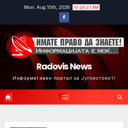
Skip
Mon. Aug 10th, 2026
10:29:29 AM
to
content
Radovis News
Информативен портал за Југоистокот!