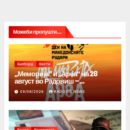
Можеби пропушти....
Билборд
Вести
„Меморија“ и „Ареа“ на 28
август во Радовиш –
продолжува традицијата за
09/08/2026
RADOVIS NEWS
Денот на македонските рудари
Вести
Времеплов