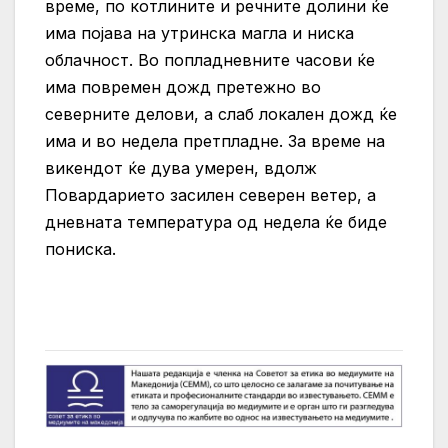
време, по котлините и речните долини ќе
има појава на утринска магла и ниска
облачност. Во попладневните часови ќе
има повремен дожд претежно во
северните делови, а слаб локален дожд ќе
има и во недела претпладне. За време на
викендот ќе дува умерен, вдолж
Повардарието засилен северен ветер, а
дневната температура од недела ќе биде
пониска.