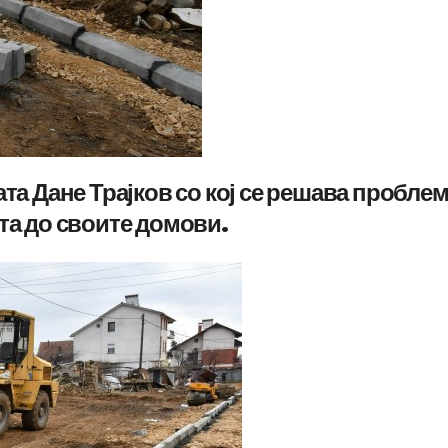
ата Дане Трајков со кој се решава пробле
та до своите домови.