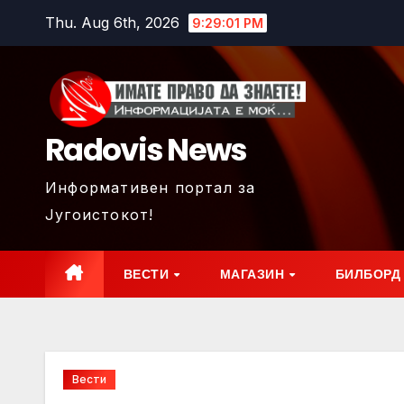
Skip
Thu. Aug 6th, 2026
9:29:02 PM
to
content
Radovis News
Информативен портал за
Југоистокот!
ВЕСТИ
МАГАЗИН
БИЛБОРД
Вести