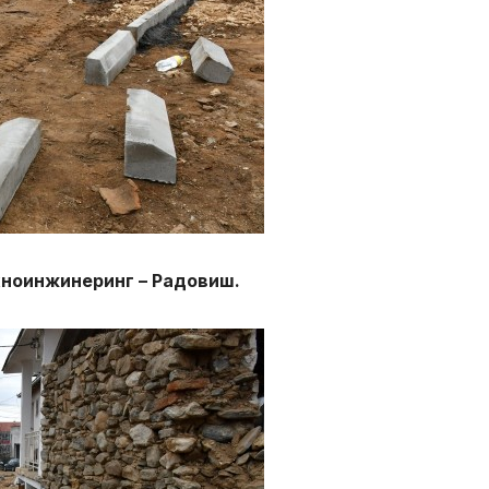
хноинжинеринг – Радовиш.