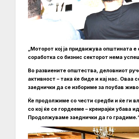
„Моторот кој ја придвижува општината е 
соработка со бизнис секторот нема успе
Во развиените општества, деловниот руч
активност – така ќе биде и кај нас. Оваа 
заеднички да се избориме за поубав живо
Ќе продолжиме со чести средби и ќе ги в
со кој ќе се гордееме – креирајќи убава 
Продолжуваме заеднички да го градиме.