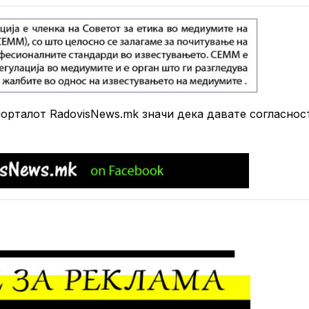
рталот RadovisNews.mk значи дека давате согласнос