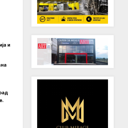
ја и
вна
град
е.