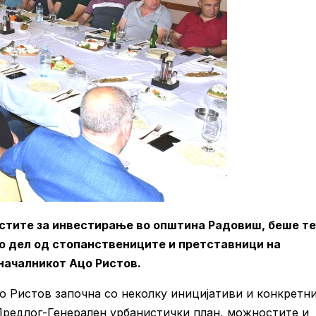
стите за инвестирање во општина Радовиш, беше т
со дел од стопанствениците и претставници на
началникот Ацо Ристов.
 Ристов започна со неколку иницијативи и конкретн
Предлог-Генерален урбанистички план, можностите и