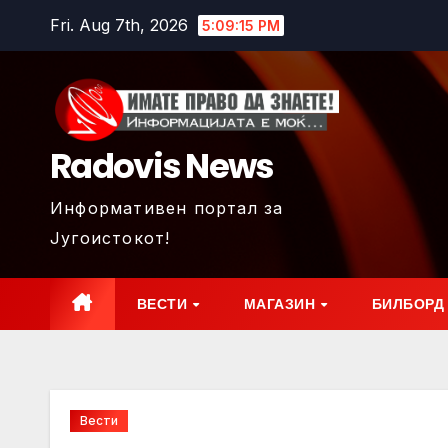
Skip
Fri. Aug 7th, 2026
5:09:17 PM
to
content
Radovis News
Информативен портал за
Југоистокот!
ВЕСТИ
МАГАЗИН
БИЛБОРД
Вести