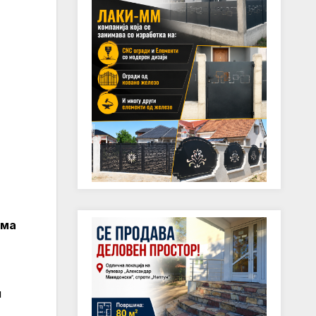
ема
и