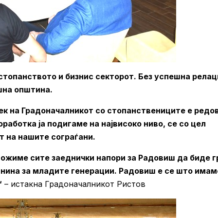
стопанството и бизнис секторот. Без успешна релаци
шна општина.
ек на Градоначалникот со стопанствениците е редо
соработка ја подигаме на највисоко ниво, се со цел
т на нашите сограѓани.
ложиме сите заеднички напори за Радовиш да биде 
иднина за младите генерации. Радовиш е се што имам
“
– истакна Градоначалникот Ристов