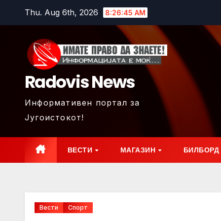
Skip
Thu. Aug 6th, 2026
8:26:47 AM
to
content
Radovis News
Информативен портал за
Југоистокот!
ВЕСТИ
МАГАЗИН
БИЛБОРД
Вести
Спорт