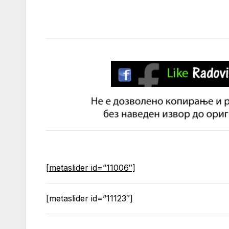
[metaslider id=”11006″]
[metaslider id=”11123″]