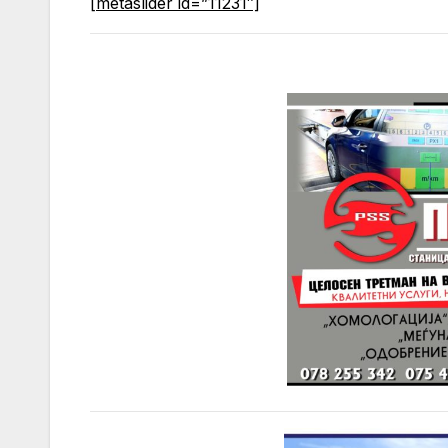
[metaslider id=”11231″]