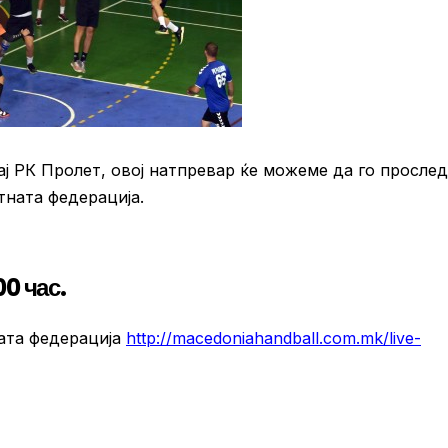
ај РК Пролет, овој натпревар ќе можеме да го просле
тната федерација.
00 час.
ата федерација
http://macedoniahandball.com.mk/live-