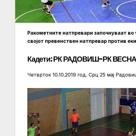
Ракометните натпревари започнуваат во 
својот превенствен натпревар против ек
Кадети: РК РАДОВИШ-РК ВЕСН
Четврток 10.10.2019 год. Срц 25 мај Радови