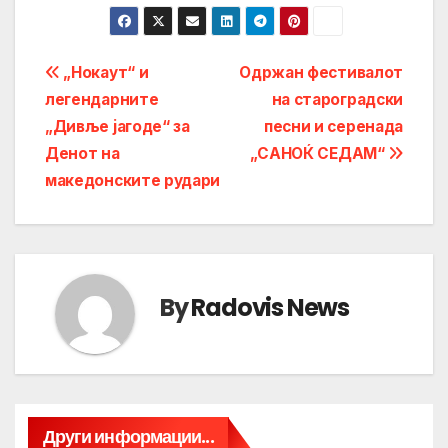
Post
„Нокаут“ и
Одржан фестивалот
легендарните
на староградски
navigation
„Дивље јагоде“ за
песни и серенада
Денот на
„САНОЌ СЕДАМ“
македонските рудари
By
Radovis News
Други информации...