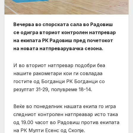
Вечерва во спорската сала во Радовиш
се одигра вториот контролен натпревар
на екипата РК Радовиш пред почетокот
на новата натпреварувачка сезона.
И во вториот натпревар подобри беа
нашите ракометари кои ги совладаа
гостите од Богданци РК Богданци со
резултат 31-29, полувреме 18-14.
Веќе во понеделник нашата екипа го игра
следниот контролен натпреавар исто така
од 19.00 часот во Радовиш против екипата
на РК Мулти Есенс од Скопје.