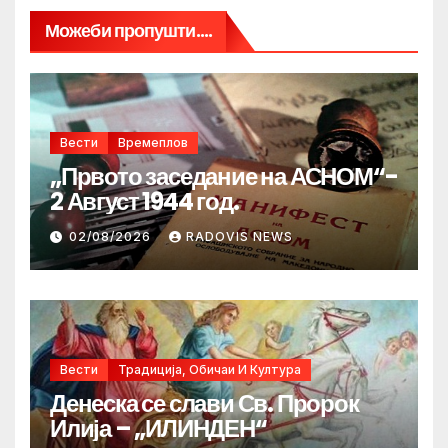
Можеби пропушти....
Вести
Времеплов
„Првото заседание на АСНОМ“-
2 Август 1944 год.
02/08/2026
RADOVIS NEWS
Вести
Традиција, Обичаи И Култура
Денеска се слави Св. Пророк
Илија – „ИЛИНДЕН“