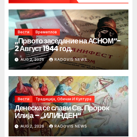
Вести
Времеплов
„Првото заседание на АСНОМ“-
2 Август 1944 год.
AUG 2, 2026
RADOVIS NEWS
Вести
Традиција, Обичаи И Култура
Денеска се слави Св. Пророк
Илија – „ИЛИНДЕН“
AUG 2, 2026
RADOVIS NEWS