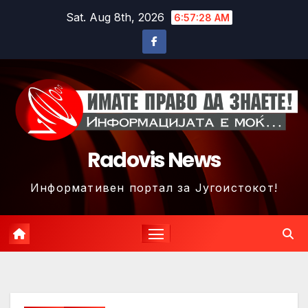
Skip
Sat. Aug 8th, 2026
6:57:30 AM
to
content
Radovis News
Информативен портал за Југоистокот!