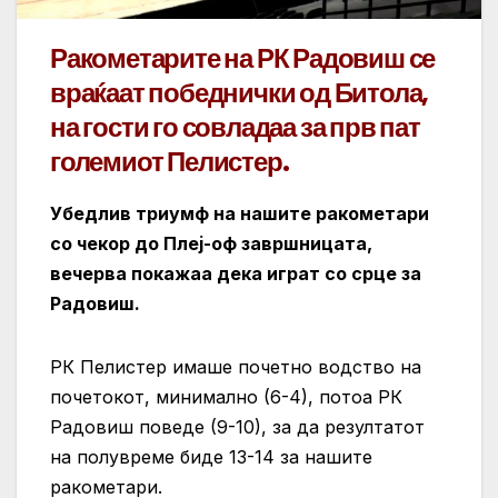
Ракометарите на РК Радовиш се
враќаат победнички од Битола,
на гости го совладаа за прв пат
големиот Пелистер.
Убедлив триумф на нашите ракометари
со чекор до Плеј-оф завршницата,
вечерва покажаа дека играт со срце за
Радовиш.
РК Пелистер имаше почетно водство на
почетокот, минимално (6-4), потоа РК
Радовиш поведе (9-10), за да резултатот
на полувреме биде 13-14 за нашите
ракометари.