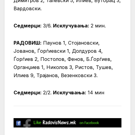
Димитров 2, Талевски 5, Илиев, Буторац 3,
Вардовски.
Седмерци:
3/6.
Исклучувања:
2 мин.
РАДОВИШ:
Паунов 1, Стојановски,
Јованов, Ѓорѓиевски 1, Долдуров 4,
Ѓорѓиев 2, Постолов, Фенов, Б.Ѓорѓиев,
Органџиев 1, Николов 3, Ристов, Тушев,
Илиев 9, Трајанов, Везенковски 3.
Седмерци:
2/2.
Исклучвања:
14 мин