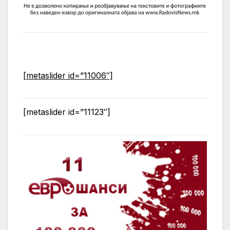
[metaslider id=”11006″]
[metaslider id=”11123″]