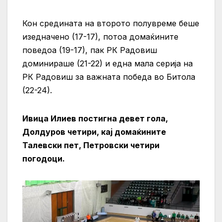
Кон средината на второто полувреме беше
изедначено (17-17), потоа домаќините
поведоа (19-17), пак РК Радовиш
доминираше (21-22) и една мала серија на
РК Радовиш за важната победа во Битола
(22-24).
Ивица Илиев постигна девет гола,
Долдуров четири, кај домаќините
Талевски пет, Петровски четири
погодоци.