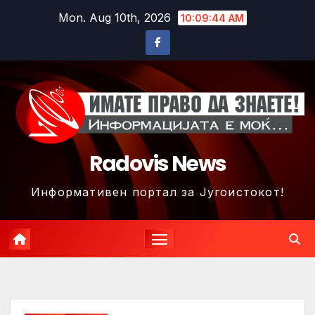
Skip
Mon. Aug 10th, 2026
10:09:47 AM
to
content
Radovis News
Информативен портал за Југоистокот!