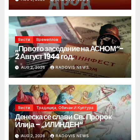
Денот на македонските рудари
Вести
Времеплов
„Првото заседание на АСНОМ“-
2 Август 1944 год.
AUG 2, 2026
RADOVIS NEWS
Вести
Традиција, Обичаи И Култура
Денеска се слави Св. Пророк
Илија – „ИЛИНДЕН“
AUG 2, 2026
RADOVIS NEWS