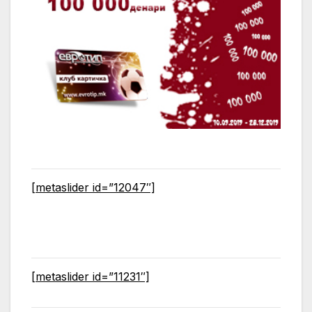
[metaslider id=”12047″]
[metaslider id=”11231″]